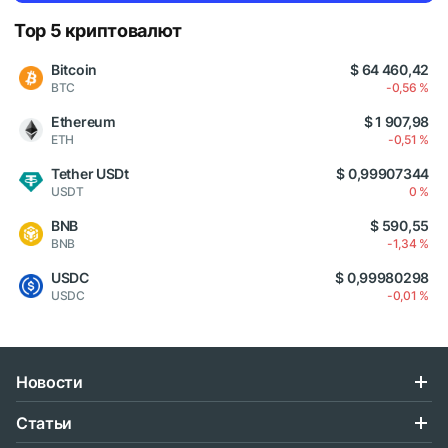
Top 5 криптовалют
Bitcoin
$ 64 460,42
BTC
-0,56 %
Ethereum
$ 1 907,98
ETH
-0,51 %
Tether USDt
$ 0,99907344
USDT
0 %
BNB
$ 590,55
BNB
-1,34 %
USDC
$ 0,99980298
USDC
-0,01 %
Новости
Статьи