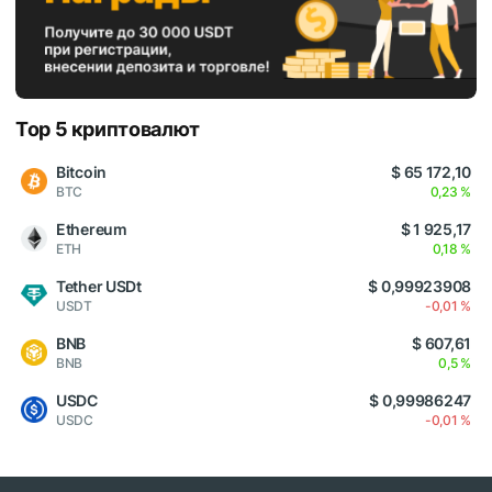
Top 5 криптовалют
Bitcoin
$ 65 172,10
BTC
0,23 %
Ethereum
$ 1 925,17
ETH
0,18 %
Tether USDt
$ 0,99923908
USDT
-0,01 %
BNB
$ 607,61
BNB
0,5 %
USDC
$ 0,99986247
USDC
-0,01 %