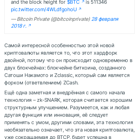
and the block height for
$BTC
is 511346
pic.twitter.com/4WLdfgohoU
— Bitcoin Private (@bitcoinprivate)
28 февраля
2018 г.
Самой интересной особенностью этой новой
криптовалюты является то, что этот хардфорк
двойной, потому что он происходит одновременно в
двух блокчейнах: блокчейне биткоина, созданного
Сатоши Накамото и Zclassic, который сам является
форком (ответвлением) ZCash.
Ещё одна заметная и внедрённая с самого начала
технология – zk-SNARK, которая считается хорошим
структурным улучшением. Разумеется, как и любая
другая функция или инновация, её следует
применять с умом, другими словами, эта технология
необязательно означает, что эта новая криптовалюта,
уже сокращаемая до BTCP, будет успешна в