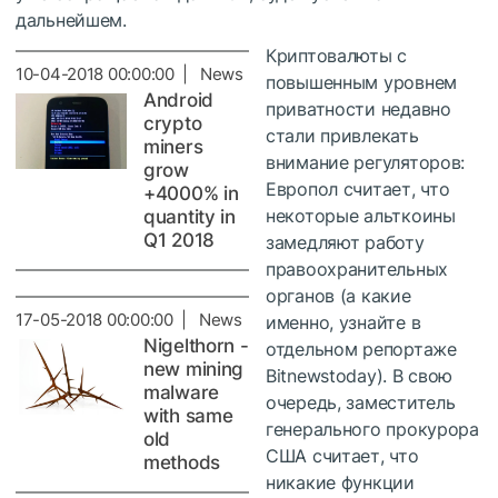
дальнейшем.
Криптовалюты с
10-04-2018 00:00:00 | News
повышенным уровнем
Android
приватности недавно
crypto
стали привлекать
miners
внимание регуляторов:
grow
Европол считает, что
+4000% in
некоторые альткоины
quantity in
Q1 2018
замедляют работу
правоохранительных
органов (а какие
17-05-2018 00:00:00 | News
именно, узнайте в
Nigelthorn -
отдельном репортаже
new mining
Bitnewstoday). В свою
malware
очередь, заместитель
with same
генерального прокурора
old
США считает, что
methods
никакие функции