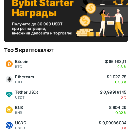
Top 5 криптовалют
Bitcoin
$ 65 163,11
BTC
0,6 %
Ethereum
$ 1 922,78
ETH
0,38 %
Tether USDt
$ 0,99916145
USDT
0 %
BNB
$ 604,29
BNB
0,32 %
USDC
$ 0,99986034
USDC
0 %