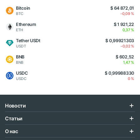
Bitcoin
$ 64 872,01
BTC
-0,09 %
Ethereum
$ 1 921,22
ETH
0,37 %
Tether USDt
$ 0,99921303
USDT
-0,02 %
BNB
$ 602,52
BNB
1,47 %
USDC
$ 0,99988330
USDC
0 %
Новости
Статьи
О нас