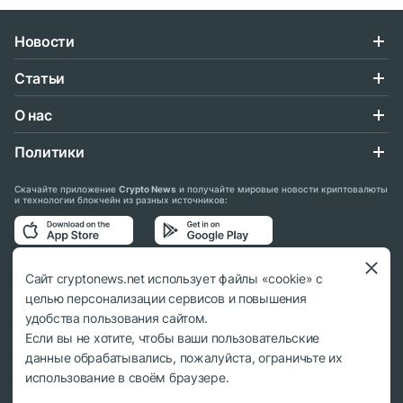
Новости
Статьи
О нас
Политики
Скачайте приложение
Crypto News
и получайте мировые новости криптовалюты
и технологии блокчейн из разных источников:
Подписывайтесь на нас в социальных сетях:
Сайт cryptonews.net использует файлы «cookie» с
целью персонализации сервисов и повышения
удобства пользования сайтом.
Если вы не хотите, чтобы ваши пользовательские
данные обрабатывались, пожалуйста, ограничьте их
© 2018 - 2026 Crypto News. При использовании материалов ссылка на
использование в своём браузере.
cryptonews.net обязательна.