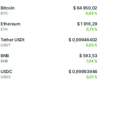
Bitcoin
$ 64 950,02
BTC
0,94 %
Ethereum
$ 1 916,29
ETH
0,75 %
Tether USDt
$ 0,99946402
USDT
0,05 %
BNB
$ 593,53
BNB
1,04 %
USDC
$ 0,99993946
USDC
0,01 %