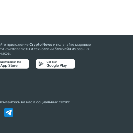
айте приложение
Crypto News
и получайте мировые
ти криптовалюты и технологии блокчейн из разных
ников:
сывайтесь на нас в социальных сетях: