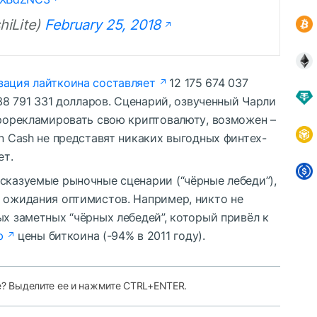
hiLite)
February 25, 2018
зация лайткоина составляет
12 175 674 037
538 791 331 долларов. Сценарий, озвученный Чарли
прорекламировать свою криптовалюту, возможен –
in Cash не представят никаких выгодных финтех-
ет.
сказуемые рыночные сценарии (“чёрные лебеди”),
” ожидания оптимистов. Например, никто не
ых заметных “чёрных лебедей”, который привёл к
ю
цены биткоина (-94% в 2011 году).
е? Выделите ее и нажмите CTRL+ENTER.