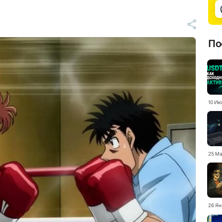
По
10 Ию
25 Ма
26 Ян