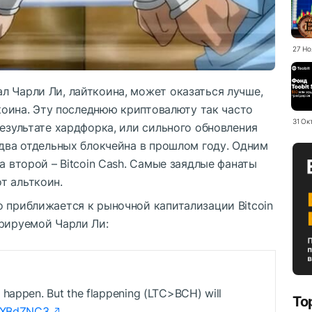
27 Но
л Чарли Ли, лайткоина, может оказаться лучше,
ткоина. Эту последнюю криптовалюту так часто
31 Ок
результате хардфорка, или сильного обновления
 два отдельных блокчейна в прошлом году. Одним
а второй – Bitcoin Cash. Самые заядлые фанаты
т альткоин.
 приближается к рыночной капитализации Bitcoin
трируемой Чарли Ли:
 happen. But the flappening (LTC>BCH) will
To
n9XBdZNC3