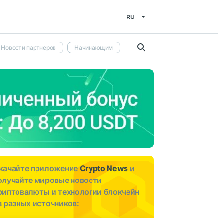
RU
Новости партнеров
Начинающим
качайте приложение
Crypto News
и
олучайте мировые новости
риптовалюты и технологии блокчейн
з разных источников: