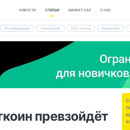
НОВОСТИ
СТАТЬИ
MARKET CAP
О НАС
Регулирование
Технологии
Гест-посты
Аналитика
С
п
ткоин превзойдёт
к
и