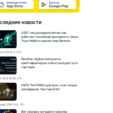
следние новости
USDT как доходный актив: как
работает пассивная доходность через
Trust Wallet и экосистему Binance
нь 2026 10:11, UTC
BinoDex: digital-контракты,
криптофьючерсы и быстрый доступ к
торговле
й 2026 06:38, UTC
F#CK The FOMO: для всех, а не только
инсайдеров. Честное DAO
варь 2026 15:10, UTC
Вот сколько сегодня стоило бы