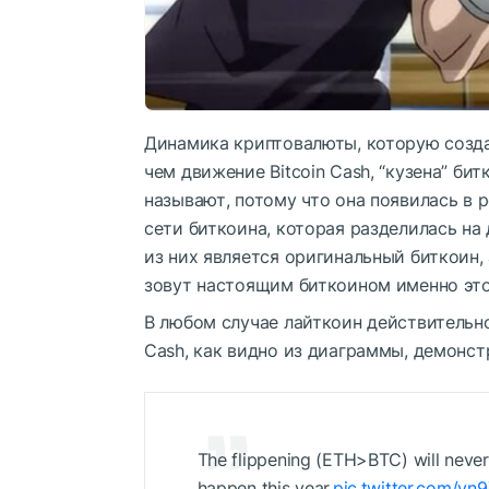
Динамика криптовалюты, которую созда
чем движение Bitcoin Cash, “кузена” би
называют, потому что она появилась в 
сети биткоина, которая разделилась на
из них является оригинальный биткоин, 
зовут настоящим биткоином именно это
В любом случае лайткоин действительно
Cash, как видно из диаграммы, демонс
The flippening (ETH>BTC) will never
happen this year.
pic.twitter.com/v