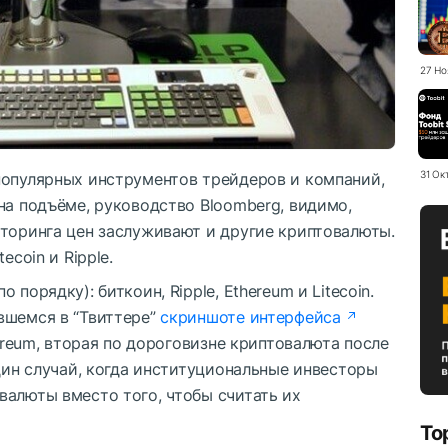
27 Но
31 Ок
популярных инструментов трейдеров и компаний,
на подъёме, руководство Bloomberg, видимо,
иторинга цен заслуживают и другие криптовалюты.
ecoin и Ripple.
порядку): биткоин, Ripple, Ethereum и Litecoin.
вшемся в “Твиттере”
скриншоте интерфейса
hereum, вторая по дороговизне криптовалюта после
один случай, когда институциональные инвесторы
валюты вместо того, чтобы считать их
To