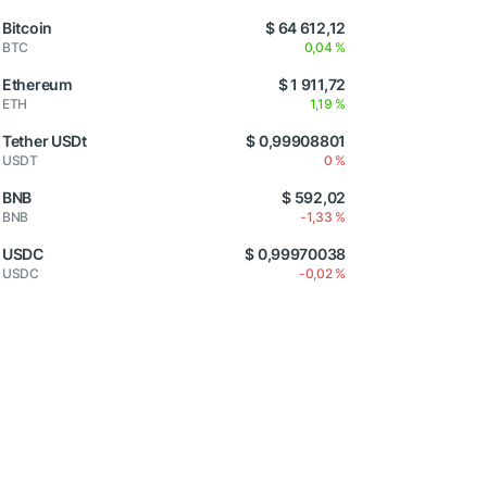
Bitcoin
$ 64 612,12
BTC
0,04 %
Ethereum
$ 1 911,72
ETH
1,19 %
Tether USDt
$ 0,99908801
USDT
0 %
BNB
$ 592,02
BNB
-1,33 %
USDC
$ 0,99970038
USDC
-0,02 %