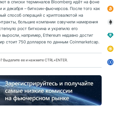
ют в списки терминалов Bloomberg идёт на фоне
 и декабря – биткоин-фьючерсов. После того как
ный способ операций с криптовалютой на
нтракты, большие компании
озвучили намерения
стегнуло рост биткоина и укрепило его
 выросли, например, Ethereum недавно достиг
ир стоит 750 долларов по данным Coinmarketcap.
е? Выделите ее и нажмите CTRL+ENTER.