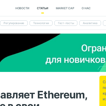
НОВОСТИ
СТАТЬИ
MARKET CAP
О НАС
Регулирование
Технологии
Гест-посты
Аналитика
С
п
авляет Ethereum,
к
и