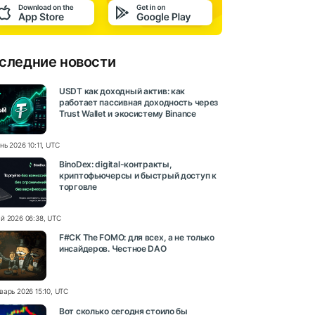
следние новости
USDT как доходный актив: как
работает пассивная доходность через
Trust Wallet и экосистему Binance
нь 2026 10:11, UTC
BinoDex: digital-контракты,
криптофьючерсы и быстрый доступ к
торговле
й 2026 06:38, UTC
F#CK The FOMO: для всех, а не только
инсайдеров. Честное DAO
варь 2026 15:10, UTC
Вот сколько сегодня стоило бы