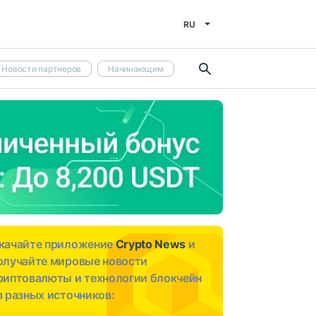
RU
Новости партнеров
Начинающим
качайте приложение
Crypto News
и
олучайте мировые новости
риптовалюты и технологии блокчейн
з разных источников: