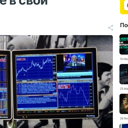
le в свои
По
10 Ию
25 Ма
26 Ян