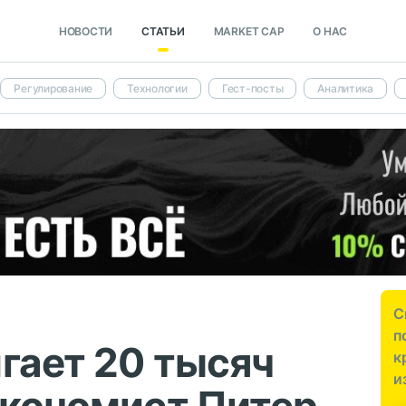
НОВОСТИ
СТАТЬИ
MARKET CAP
О НАС
Регулирование
Технологии
Гест-посты
Аналитика
С
п
гает 20 тысяч
к
и