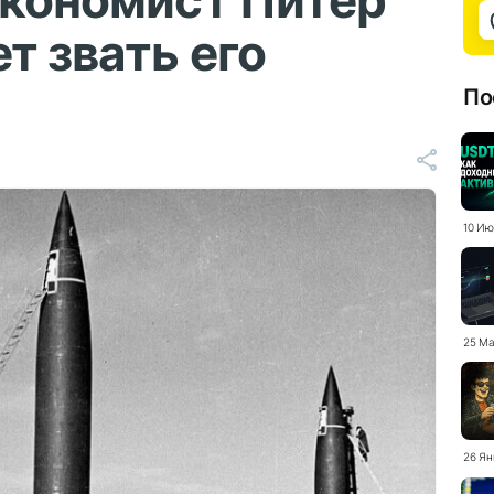
экономист Питер
т звать его
По
10 Ию
25 Ма
26 Ян