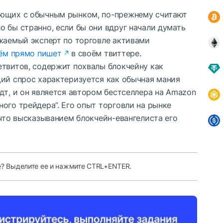
ающих с обычным рынком, по-прежнему считают
 бы странно, если бы они вдруг начали думать
ажаемый эксперт по торговле активами
ём прямо пишет
в своём твиттере.
етвитов, содержит похвалы блокчейну как
щий спрос характеризуется как обычная мания
дт, и он является автором бестселлера на Amazon
ого трейдера”. Его опыт торговли на рынке
 что высказыванием блокчейн-евангелиста его
е? Выделите ее и нажмите CTRL+ENTER.