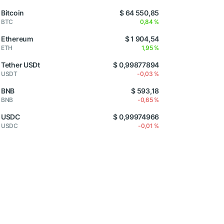
Bitcoin
$ 64 550,85
BTC
0,84 %
Ethereum
$ 1 904,54
ETH
1,95 %
Tether USDt
$ 0,99877894
USDT
-0,03 %
BNB
$ 593,18
BNB
-0,65 %
USDC
$ 0,99974966
USDC
-0,01 %