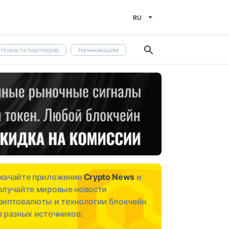
RU
Новости партнеров
Начинающим
качайте приложение
Crypto News
и
олучайте мировые новости
риптовалюты и технологии блокчейн
з разных источников: