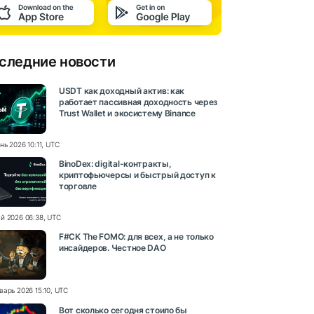
следние новости
USDT как доходный актив: как
работает пассивная доходность через
Trust Wallet и экосистему Binance
нь 2026 10:11, UTC
BinoDex: digital-контракты,
криптофьючерсы и быстрый доступ к
торговле
й 2026 06:38, UTC
F#CK The FOMO: для всех, а не только
инсайдеров. Честное DAO
варь 2026 15:10, UTC
Вот сколько сегодня стоило бы