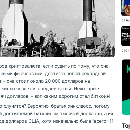
27 Но
31 Ок
ов криптовалюта, если судить по тому, что она
нными фьючерсами, достигла новой рекордной
ет – она стоит около 20 000 долларов на
 число является средней ценой. Некоторые
ч долларов, – вот каким дорогим стал биткоин!
то случится? Вероятно, братья Уинклвосс, потому
й достигаемой биткоином тысячей долларов, а их
д долларов США, хотя изначально была “всего” 11
To