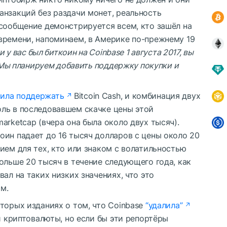
анзакций без раздачи монет, реальность
 сообщение демонстрируется всем, кто зашёл на
времени, напоминаем, в Америке по-прежнему 19
и у вас был биткоин на Coinbase 1 августа 2017, вы
. Мы планируем добавить поддержку покупки и
ила поддержать
Bitcoin Cash, и комбинация двух
ль в последовавшем скачке цены этой
arketcap (вчера она была около двух тысяч).
оин падает до 16 тысяч долларов с цены около 20
ием для тех, кто или знаком с волатильностью
ольше 20 тысяч в течение следующего года, как
ал на таких низких значениях, что это
м.
торых изданиях о том, что Coinbase
“удалила”
й криптовалюты, но если бы эти репортёры