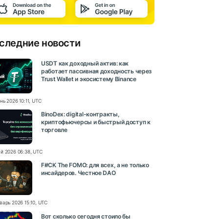
следние новости
USDT как доходный актив: как
работает пассивная доходность через
Trust Wallet и экосистему Binance
нь 2026 10:11, UTC
BinoDex: digital-контракты,
криптофьючерсы и быстрый доступ к
торговле
й 2026 06:38, UTC
F#CK The FOMO: для всех, а не только
инсайдеров. Честное DAO
варь 2026 15:10, UTC
Вот сколько сегодня стоило бы