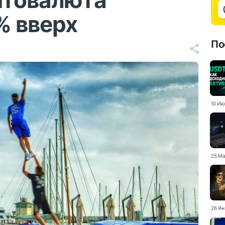
птовалюта
% вверх
По
10 Ию
25 Ма
26 Ян