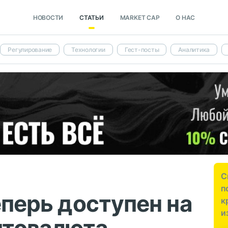
НОВОСТИ
СТАТЬИ
MARKET CAP
О НАС
Регулирование
Технологии
Гест-посты
Аналитика
С
п
еперь доступен на
к
и