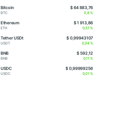
Bitcoin
$ 64 883,76
BTC
0,9 %
Ethereum
$ 1 913,86
ETH
0,57 %
Tether USDt
$ 0,99943107
USDT
0,04 %
BNB
$ 592,12
BNB
0,11 %
USDC
$ 0,99999256
USDC
0,01 %