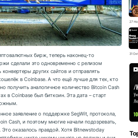
27 Но
31 Ок
иптовалютных бирж, теперь наконец-то
иржи сделали это одновременно с релизом
 конвертеры других сайтов и отправлять
кошелёк в Coinbase. А что ещё лучше для тех, кто
но получить аналогичное количество Bitcoin Cash
тах в Coinbase был биткоин. Эта дата – старт
можным
.
нное заявление о поддержке SegWit, протокола,
oin Cash, и поэтому многие начали подозревать,
. Это оказалось правдой. Хотя Bitnewstoday
To
иптобирж никто никому ничего не должен и они