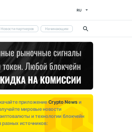
RU
Новости партнеров
Начинающим
качайте приложение
Crypto News
и
олучайте мировые новости
риптовалюты и технологии блокчейн
з разных источников: