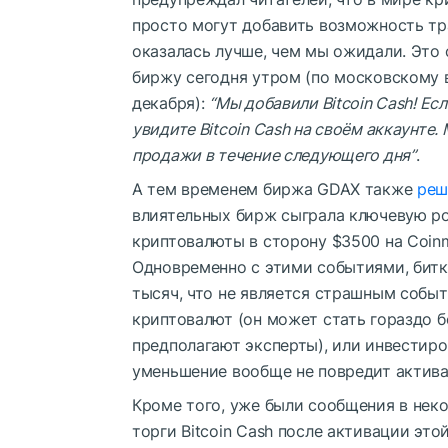
просто могут добавить возможность тр
оказалась лучше, чем мы ожидали. Это
биржу сегодня утром (по московскому 
декабря):
“Мы добавили Bitcoin Cash! Есл
увидите Bitcoin Cash на своём аккаунте
продажи в течение следующего дня”
.
А тем временем биржа GDAX также
реш
влиятельных бирж сыграла ключевую ро
криптовалюты в сторону $3500 на Coinm
Одновременно с этими событиями, битк
тысяч, что не является страшным событ
криптовалют (он может стать гораздо б
предполагают эксперты), или инвестиров
уменьшение вообще не повредит актива
Кроме того, уже были сообщения в неко
торги Bitcoin Cash после активации это