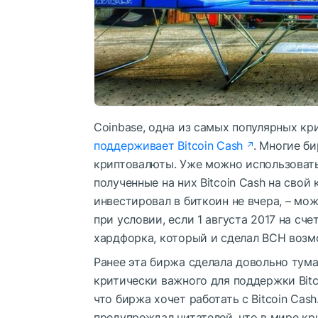
Coinbase, одна из самых популярных кр
поддерживает Bitcoin Cash
. Многие б
криптовалюты. Уже можно использовать
полученные на них Bitcoin Cash на свой 
инвестировал в биткоин не вчера, – мож
при условии, если 1 августа 2017 на сче
хардфорка, который и
сделал BCH воз
Ранее эта биржа сделала довольно тума
критически важного для поддержки Bitc
что биржа хочет работать с Bitcoin Cash
предупреждал читателей, что в мире кр