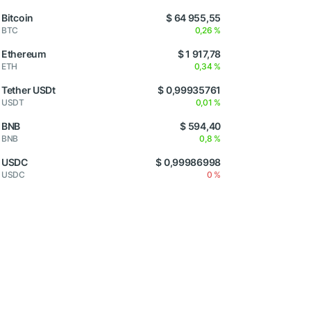
Bitcoin
$ 64 955,55
BTC
0,26 %
Ethereum
$ 1 917,78
ETH
0,34 %
Tether USDt
$ 0,99935761
USDT
0,01 %
BNB
$ 594,40
BNB
0,8 %
USDC
$ 0,99986998
USDC
0 %