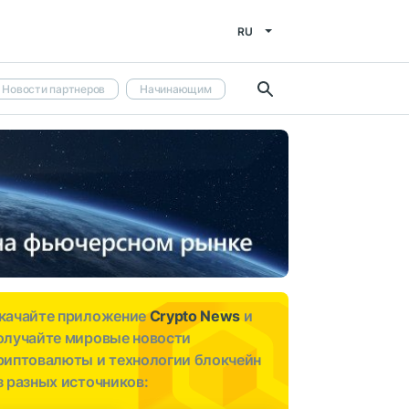
RU
Новости партнеров
Начинающим
качайте приложение
Crypto News
и
олучайте мировые новости
риптовалюты и технологии блокчейн
з разных источников: