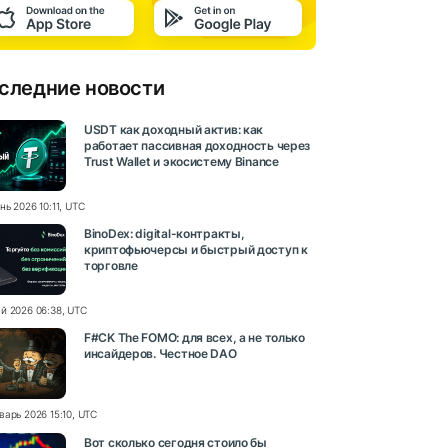
следние новости
USDT как доходный актив: как
работает пассивная доходность через
Trust Wallet и экосистему Binance
нь 2026 10:11, UTC
BinoDex: digital-контракты,
криптофьючерсы и быстрый доступ к
торговле
й 2026 06:38, UTC
F#CK The FOMO: для всех, а не только
инсайдеров. Честное DAO
варь 2026 15:10, UTC
Вот сколько сегодня стоило бы