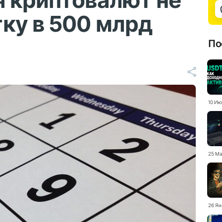
я криптовалют не
ку в 500 млрд
По
10 Ию
25 Ма
26 Ян