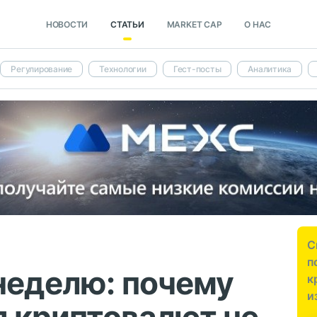
НОВОСТИ
СТАТЬИ
MARKET CAP
О НАС
Регулирование
Технологии
Гест-посты
Аналитика
С
п
неделю: почему
к
и