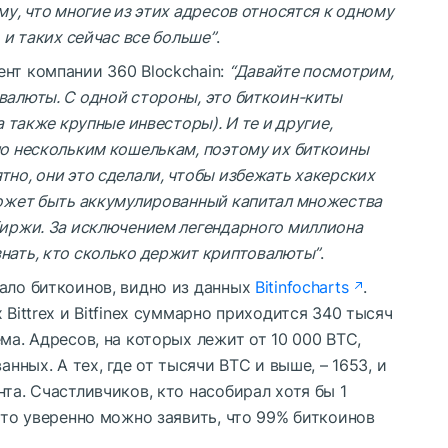
му, что многие из этих адресов относятся к одному
 и таких сейчас все больше”
.
ент компании 360 Blockchain:
“Давайте посмотрим,
валюты. С одной стороны, это биткоин-киты
а также крупные инвесторы). И те и другие,
по нескольким кошелькам, поэтому их биткоины
тно, они это сделали, чтобы избежать хакерских
может быть аккумулированный капитал множества
биржи. За исключением легендарного миллиона
нать, кто сколько держит криптовалюты”
.
ало биткоинов, видно из данных
Bitinfocharts
.
 Bittrex и Bitfinex суммарно приходится 340 тысяч
ма. Адресов, на которых лежит от 10 000 BTC,
анных. А тех, где от тысячи BTC и выше, – 1653, и
та. Счастливчиков, кто насобирал хотя бы 1
 что уверенно можно заявить, что 99% биткоинов