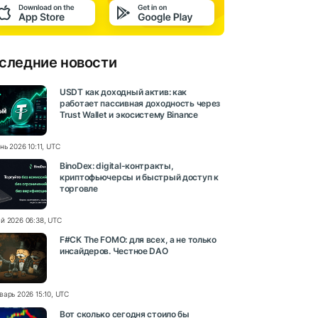
следние новости
USDT как доходный актив: как
работает пассивная доходность через
Trust Wallet и экосистему Binance
нь 2026 10:11, UTC
BinoDex: digital-контракты,
криптофьючерсы и быстрый доступ к
торговле
й 2026 06:38, UTC
F#CK The FOMO: для всех, а не только
инсайдеров. Честное DAO
варь 2026 15:10, UTC
Вот сколько сегодня стоило бы