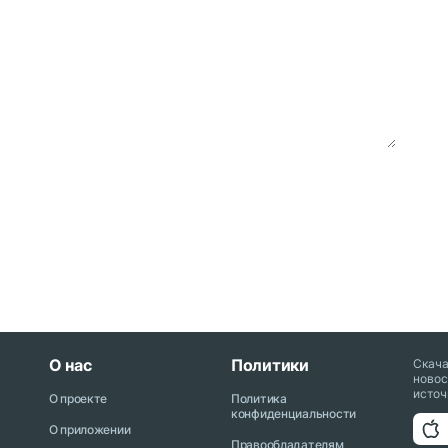
О нас
Политики
Скач
новос
источ
О проекте
Политика
конфиденциальности
О приложении
Правообладателям