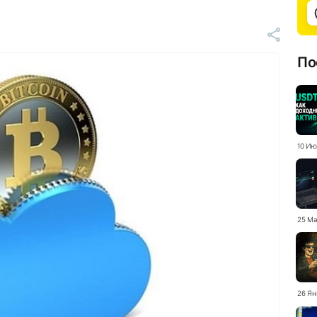
По
10 Ию
25 Ма
26 Ян