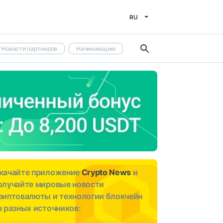
RU
Новости партнеров
Начинающим
качайте приложение
Crypto News
и
олучайте мировые новости
риптовалюты и технологии блокчейн
з разных источников: