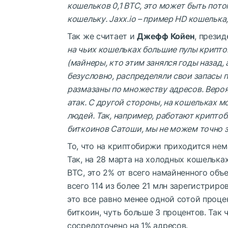
кошельков 0,1 BTC, это может быть пото
кошельку. Jaxx.io – пример HD кошелька,
Так же считает и
Джефф Койен
, презид
на чьих кошельках большие пулы крипто
(майнеры, кто этим занялся годы назад, 
безусловно, распределяли свои запасы 
размазаны по множеству адресов. Вероя
атак. С другой стороны, на кошельках 
людей. Так, например, работают крипто
биткоинов Сатоши, мы не можем точно з
То, что на криптобиржи приходится нем
Так, на 28 марта на холодных кошельках
BTC, это 2% от всего намайненного объе
всего 114 из более 21 млн зарегистриров
это все равно менее одной сотой процен
биткоин, чуть больше 3 процентов. Так
сосредоточено на 1% адресов.