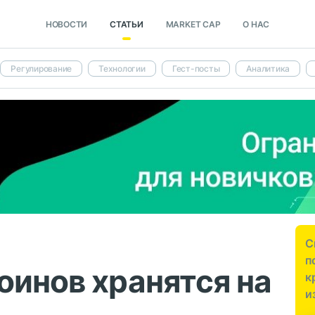
НОВОСТИ
СТАТЬИ
MARKET CAP
О НАС
Регулирование
Технологии
Гест-посты
Аналитика
С
п
оинов хранятся на
к
и