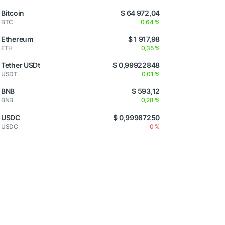
Bitcoin
$ 64 972,04
BTC
0,64 %
Ethereum
$ 1 917,98
ETH
0,35 %
Tether USDt
$ 0,99922848
USDT
0,01 %
BNB
$ 593,12
BNB
0,28 %
USDC
$ 0,99987250
USDC
0 %