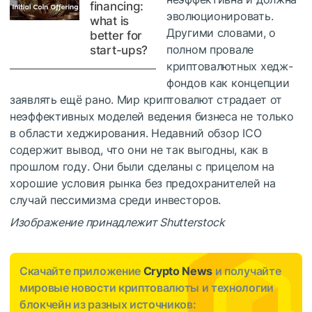
financing:
эволюционировать.
what is
Другими словами, о
better for
полном провале
start-ups?
криптовалютных хедж-
фондов как концепции
заявлять ещё рано. Мир криптовалют страдает от
неэффективных моделей ведения бизнеса не только
в области хеджирования. Недавний обзор ICO
содержит вывод, что они не так выгодны, как в
прошлом году. Они были сделаны с прицелом на
хорошие условия рынка без предохранителей на
случай пессимизма среди инвесторов.
Изображение принадлежит Shutterstock
Скачайте приложение
Crypto News
и получайте
мировые новости криптовалюты и технологии
блокчейн из разных источников: