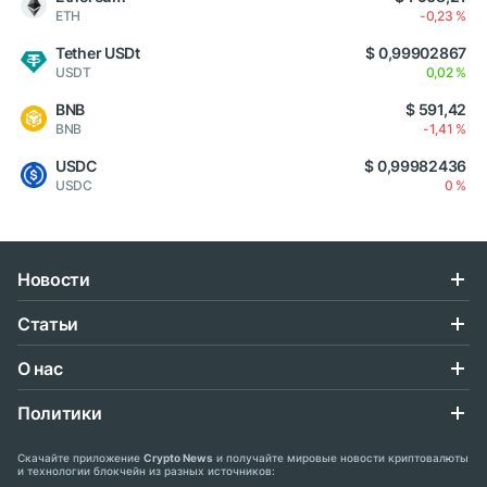
ETH
-0,23 %
Tether USDt
$ 0,99902867
USDT
0,02 %
BNB
$ 591,42
BNB
-1,41 %
USDC
$ 0,99982436
USDC
0 %
Новости
Статьи
О нас
Политики
Скачайте приложение
Crypto News
и получайте мировые новости криптовалюты
и технологии блокчейн из разных источников: