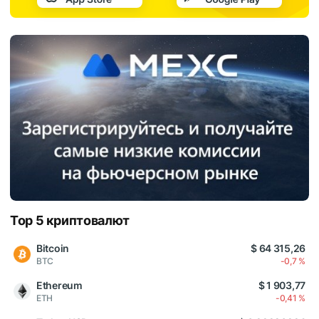
Top 5 криптовалют
Bitcoin
$ 64 315,26
BTC
-0,7 %
Ethereum
$ 1 903,77
ETH
-0,41 %