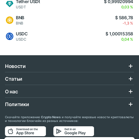
Tether USDt
$ 0,99920994
USDT
0,03 %
BNB
$ 586,78
BNB
-1,3 %
USDC
$ 1,00015358
USDC
0,04 %
Новости
Статьи
О нас
Политики
Скачайте приложение
Crypto News
и получайте мировые новости криптовалюты
и технологии блокчейн из разных источников: