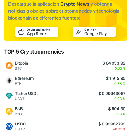
Descargue la aplicación
Crypto News
y obtenga
noticias globales sobre criptomonedas y tecnología
blockchain de diferentes fuentes:
TOP 5 Cryptocurrencies
Bitcoin
$ 64 953.92
BTC
0.65 %
Ethereum
$ 1 915.95
ETH
0.38 %
Tether USDt
$ 0.99943067
USDT
0.03 %
BNB
$ 594.30
BNB
1.13 %
USDC
$ 0.99982799
USDC
-0.01 %