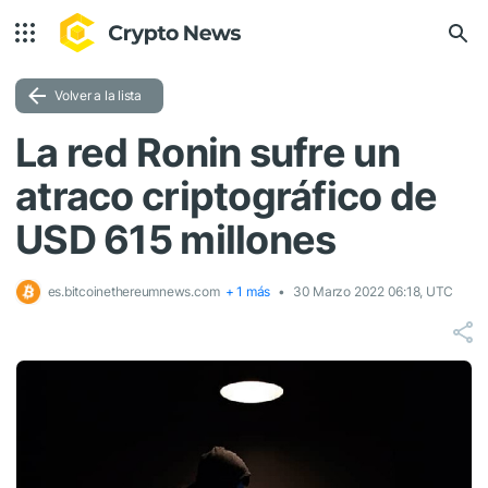
Volver a la lista
La red Ronin sufre un
atraco criptográfico de
USD 615 millones
es.bitcoinethereumnews.com
+ 1 más
30 Marzo 2022 06:18, UTC