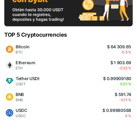
TOP 5 Cryptocurrencies
Bitcoin
$ 64 309.65
BTC
-0.5 %
Ethereum
$ 1 903.69
ETH
-0.22 %
Tether USDt
$ 0.99909180
USDT
0.01 %
BNB
$ 591.74
BNB
-0.11 %
USDC
$ 0.99980588
USDC
0 %