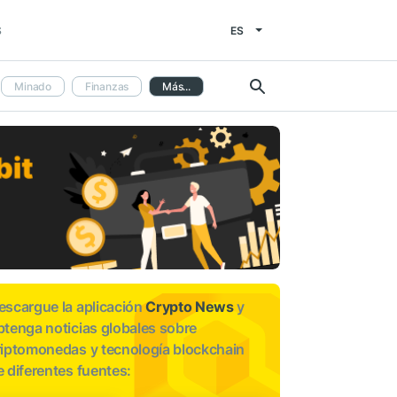
ES
S
Minado
Finanzas
Más...
escargue la aplicación
Crypto News
y
btenga noticias globales sobre
riptomonedas y tecnología blockchain
e diferentes fuentes: