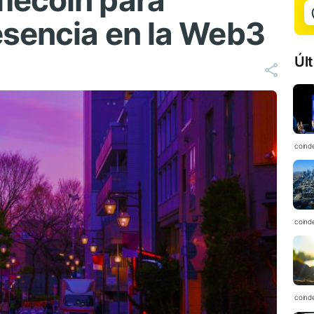
mecoin para
esencia en la Web3
Úl
coind
coind
coind