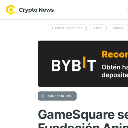
Últimas novedades
Video
Bitcoin
Volver a la lista
GameSquare se 