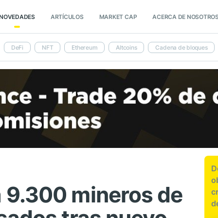
NOVEDADES
ARTÍCULOS
MARKET CAP
ACERCA DE NOSOTRO
DeFi
NFT
Ethereum
Altcoins
Cadena de bloques
D
o
 9.300 mineros de
c
d