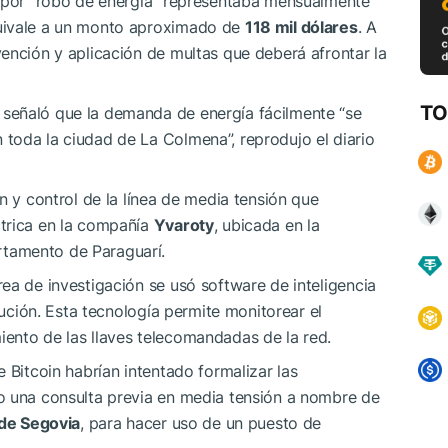
l por “robo de energía” representaba mensualmente
uivale a un monto aproximado de
118 mil dólares
. A
ención y aplicación de multas que deberá afrontar la
TO
, señaló que la demanda de energía fácilmente “se
toda la ciudad de La Colmena”, reprodujo el diario
n y control de la línea de media tensión que
trica en la compañía
Yvaroty
, ubicada en la
tamento de Paraguarí.
ea de investigación se usó software de inteligencia
bución. Esta tecnología permite monitorear el
ento de las llaves telecomandadas de la red.
 Bitcoin habrían intentado formalizar las
o una consulta previa en media tensión a nombre de
 de Segovia
, para hacer uso de un puesto de