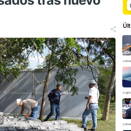
sados tras nuevo
Úl
coind
crypt
coind