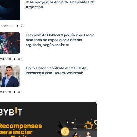
IOTA apoya el sistema de trasplantes de
Argentina.
onews.net
7 h
El exploit de Coldcard podría impulsar la
demanda de exposición a bitcoin
regulada, según analistas
esk.com
9 h
Ondo Finance contrata al ex CFO de
Blockchain.com, Adam Schlisman
esk.com
9 h