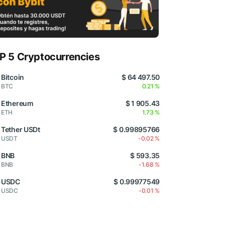
P 5 Cryptocurrencies
Bitcoin
$ 64 497.50
BTC
0.21 %
Ethereum
$ 1 905.43
ETH
1.73 %
Tether USDt
$ 0.99895766
USDT
-0.02 %
BNB
$ 593.35
BNB
-1.68 %
USDC
$ 0.99977549
USDC
-0.01 %