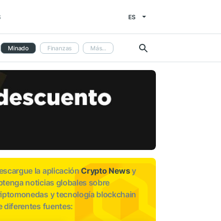
ES
S
Minado
Finanzas
Más...
escargue la aplicación
Crypto News
y
btenga noticias globales sobre
riptomonedas y tecnología blockchain
e diferentes fuentes: