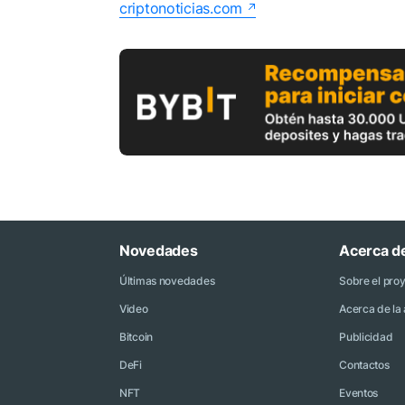
criptonoticias.com
Novedades
Acerca d
Últimas novedades
Sobre el pro
Video
Acerca de la 
Bitcoin
Publicidad
DeFi
Contactos
NFT
Eventos