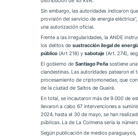
distribución de 45 kVA.
Sin embargo, las autoridades indicaron que 
provisión del servicio de energía eléctrica”,
una autorización oficial.
Frente a las irregularidades, la ANDE instr
los delitos de
sustracción ilegal de energí
público
(Art 218) y
sabotaje
(Art. 274), se
El gobierno de
Santiago Peña
sostiene una
clandestinas. Las autoridades patearon el ta
procesamiento de criptomonedas, que cont
de la ciudad de Saltos de Guairá.
En total, se incautaron más de 9.000 de es
llevaron a cabo 67 intervenciones a sumini
2024, hasta el 30 de mayo, se han realiza
públicas. La de La Colmena sería la número
Según publicación de medios paraguayos, 