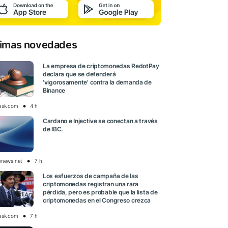
timas novedades
La empresa de criptomonedas RedotPay
declara que se defenderá
'vigorosamente' contra la demanda de
Binance
esk.com
4 h
Cardano e Injective se conectan a través
de IBC.
onews.net
7 h
Los esfuerzos de campaña de las
criptomonedas registran una rara
pérdida, pero es probable que la lista de
criptomonedas en el Congreso crezca
esk.com
7 h