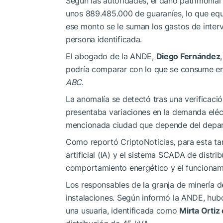
Según las autoridades, el daño patrimonia
unos 889.485.000 de guaraníes, lo que eq
ese monto se le suman los gastos de interv
persona identificada.
El abogado de la ANDE,
Diego Fernández
podría comparar con lo que se consume en 
ABC
.
La anomalía se detectó tras una verificació
presentaba variaciones en la demanda eléc
mencionada ciudad que depende del depar
Como reportó CriptoNoticias, para esta tar
artificial (IA) y el sistema SCADA de distri
comportamiento energético y el funcionami
Los responsables de la granja de minería de
instalaciones. Según informó la ANDE, hub
una usuaria, identificada como
Mirta Ortiz