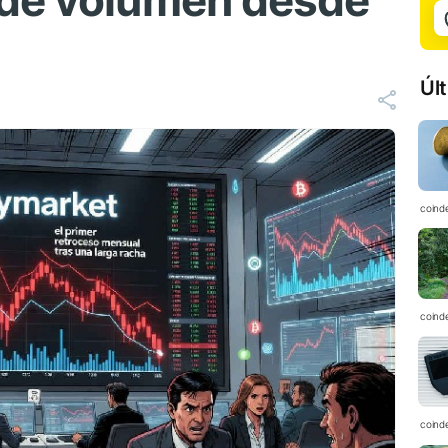
 de volumen desde
Úl
coind
coind
coind