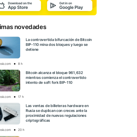
timas novedades
La controvertida bifurcación de Bitcoin
BIP-110 mina dos bloques y luego se
detiene
esk.com
8 h
Bitcoin alcanza el bloque 961,632
mientras comienza el controvertido
intento de soft fork BIP-110
esk.com
17 h
Las ventas de billeteras hardware en
Rusia se duplican con creces ante la
proximidad de nuevas regulaciones
criptográficas
esk.com
20 h