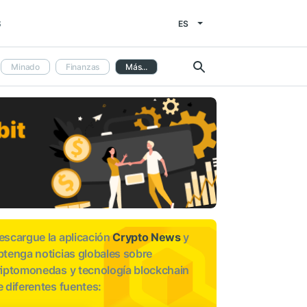
ES
S
Minado
Finanzas
Más...
escargue la aplicación
Crypto News
y
btenga noticias globales sobre
riptomonedas y tecnología blockchain
e diferentes fuentes: