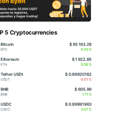
P 5 Cryptocurrencies
Bitcoin
$ 65 193.28
BTC
0.35 %
Ethereum
$ 1 922.85
ETH
0.26 %
Tether USDt
$ 0.99920162
USDT
-0.01 %
BNB
$ 605.99
BNB
1.71 %
USDC
$ 0.99991963
USDC
0.01 %