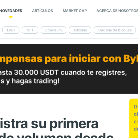
NOVEDADES
ARTÍCULOS
MARKET CAP
ACERCA DE NOSOTRO
DeFi
NFT
Ethereum
Altcoins
Cadena de bloques
D
o
istra su primera
c
d