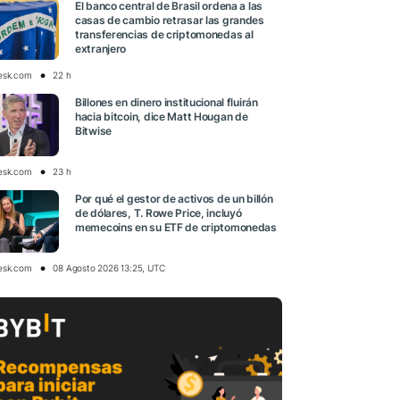
El banco central de Brasil ordena a las
casas de cambio retrasar las grandes
transferencias de criptomonedas al
extranjero
esk.com
22 h
Billones en dinero institucional fluirán
hacia bitcoin, dice Matt Hougan de
Bitwise
esk.com
23 h
Por qué el gestor de activos de un billón
de dólares, T. Rowe Price, incluyó
memecoins en su ETF de criptomonedas
esk.com
08 Agosto 2026 13:25, UTC