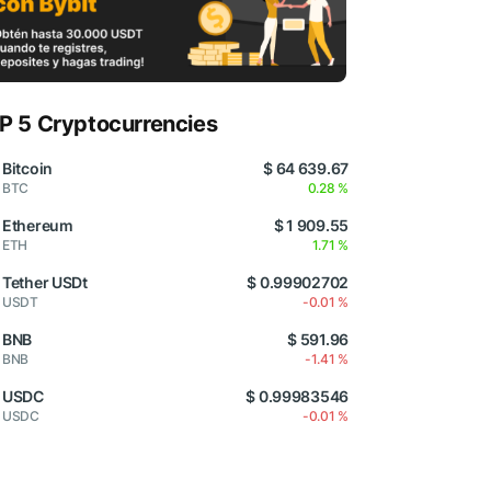
P 5 Cryptocurrencies
Bitcoin
$ 64 639.67
BTC
0.28 %
Ethereum
$ 1 909.55
ETH
1.71 %
Tether USDt
$ 0.99902702
USDT
-0.01 %
BNB
$ 591.96
BNB
-1.41 %
USDC
$ 0.99983546
USDC
-0.01 %