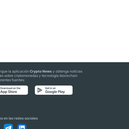
rgue la aplicación
Crypto News
y obtenga noticias
les sobre criptomonedas y tecnología blockchain
erentes fuentes:
s en las redes sociales