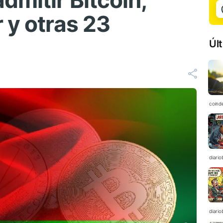
dmitir Bitcoin,
 y otras 23
Úl
coind
diario
diario