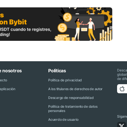
e nosotros
Políticas
Desca
globa
de dif
yecto
Política de privacidad
aplicación
A los titulares de derechos de autor
Descargo de responsabilidad
Política de tratamiento de datos
personales
Sígano
Acuerdo de usuario