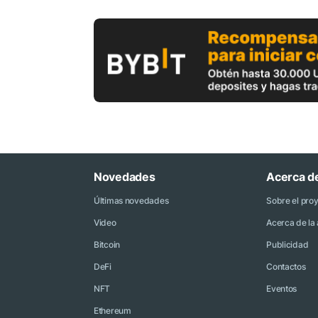
Novedades
Acerca d
Últimas novedades
Sobre el pro
Video
Acerca de la 
Bitcoin
Publicidad
DeFi
Contactos
NFT
Eventos
Ethereum