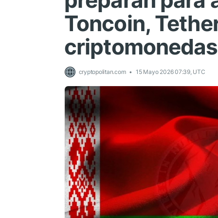
preparan para a
Toncoin, Tether
criptomonedas
cryptopolitan.com
15 Mayo 2026 07:39, UTC