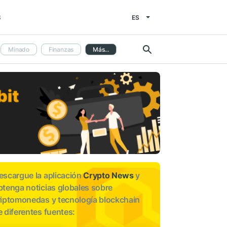
ES
S
Minado
Finanzas
Más...
escargue la aplicación
Crypto News
y
btenga noticias globales sobre
riptomonedas y tecnología blockchain
e diferentes fuentes: