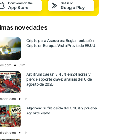
timas novedades
Cripto para Asesores: Reglamentación
Cripto en Europa, Vista Previa de EE.UU.
esk.com
51 m
Arbitrum cae un 3,45% en 24 horas y
pierde soporte clave: análisis del 6 de
agosto de 2026
bitcoin.com
1 h
Algorand sufre caída del 3,18% y prueba
soporte clave
bitcoin.com
1 h