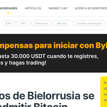
NOVEDADES
ARTÍCULOS
MARKET CAP
ACERCA DE NOSOTRO
DeFi
NFT
Ethereum
Altcoins
Cadena de bloques
D
o
s de Bielorrusia se
c
d