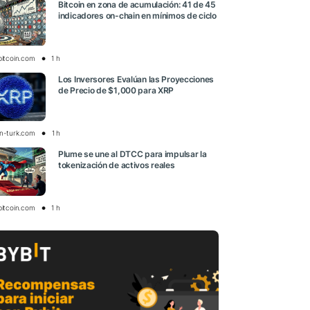
Bitcoin en zona de acumulación: 41 de 45
indicadores on-chain en mínimos de ciclo
bitcoin.com
1 h
Los Inversores Evalúan las Proyecciones
de Precio de $1,000 para XRP
in-turk.com
1 h
Plume se une al DTCC para impulsar la
tokenización de activos reales
bitcoin.com
1 h