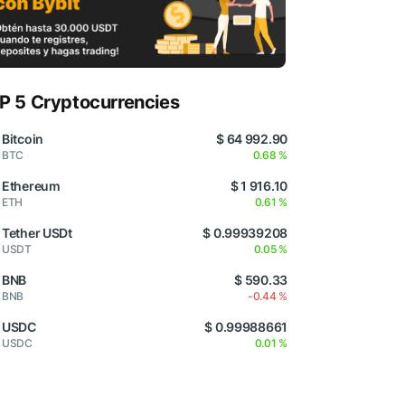
P 5 Cryptocurrencies
Bitcoin
$ 64 992.90
BTC
0.68 %
Ethereum
$ 1 916.10
ETH
0.61 %
Tether USDt
$ 0.99939208
USDT
0.05 %
BNB
$ 590.33
BNB
-0.44 %
USDC
$ 0.99988661
USDC
0.01 %