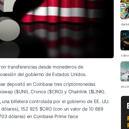
diario
cript
ron transferencias desde monederos de
osesión del gobierno de Estados Unidos.
nse depositó en Coinbase tres criptomonedas
es.co
niswap (
$UNI
), Cronos (
$CRO
) y Chainlink (
$LINK
).
 una billetera controlada por el gobierno de EE. UU.
 dólares), 152 925
$CRO
(con un valor de 10 689
 703 dólares) en Coinbase Prime hace