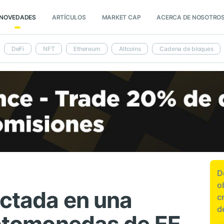
NOVEDADES
ARTÍCULOS
MARKET CAP
ACERCA DE NOSOTRO
DeFi
NFT
Ethereum
Altcoins
Cadena de bloques
D
o
ectada en una
c
d