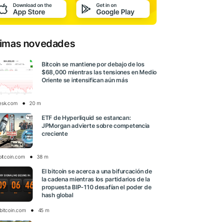
timas novedades
Bitcoin se mantiene por debajo de los
$68,000 mientras las tensiones en Medio
Oriente se intensifican aún más
esk.com
20 m
ETF de Hyperliquid se estancan:
JPMorgan advierte sobre competencia
creciente
bitcoin.com
38 m
El bitcoin se acerca a una bifurcación de
la cadena mientras los partidarios de la
propuesta BIP-110 desafían el poder de
hash global
bitcoin.com
45 m