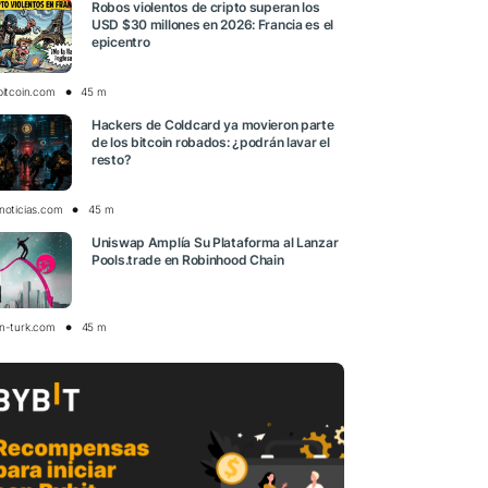
Robos violentos de cripto superan los
USD $30 millones en 2026: Francia es el
epicentro
bitcoin.com
45 m
Hackers de Coldcard ya movieron parte
de los bitcoin robados: ¿podrán lavar el
resto?
onoticias.com
45 m
Uniswap Amplía Su Plataforma al Lanzar
Pools.trade en Robinhood Chain
in-turk.com
45 m