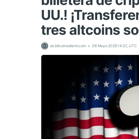
billetera de cr
UU.! ¡Transfere
tres altcoins s
es.bitcoinsistemi.com
08 Mayo 2026 14:32, UTC