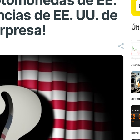
iptomonedas de EE.
ncias de EE. UU. de
orpresa!
Úl
coind
diario
news.