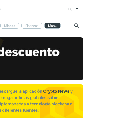
ES
S
Minado
Finanzas
Más...
escargue la aplicación
Crypto News
y
btenga noticias globales sobre
riptomonedas y tecnología blockchain
e diferentes fuentes: