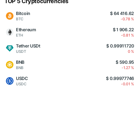
TOP 5 Cryptocurrencies
Bitcoin
$ 64 416.62
BTC
-0.78 %
Ethereum
$ 1 906.22
ETH
-0.81 %
Tether USDt
$ 0.99911720
USDT
0 %
BNB
$ 590.95
BNB
-1.27 %
USDC
$ 0.99977746
USDC
-0.01 %