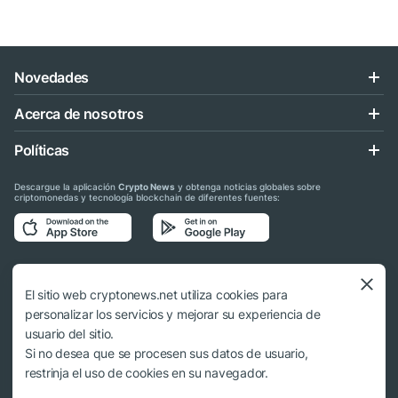
Novedades
Acerca de nosotros
Políticas
Descargue la aplicación
Crypto News
y obtenga noticias globales sobre
criptomonedas y tecnología blockchain de diferentes fuentes:
Síganos en las redes sociales
El sitio web cryptonews.net utiliza cookies para
personalizar los servicios y mejorar su experiencia de
usuario del sitio.
Si no desea que se procesen sus datos de usuario,
© 2018 - 2026 Crypto News. Al usar los materiales no es obligatorio citar a
restrinja el uso de cookies en su navegador.
cryptonews.net.