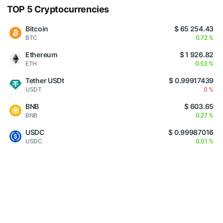
TOP 5 Cryptocurrencies
Bitcoin
$ 65 254.43
BTC
0.72 %
Ethereum
$ 1 926.82
ETH
0.53 %
Tether USDt
$ 0.99917439
USDT
0 %
BNB
$ 603.65
BNB
0.27 %
USDC
$ 0.99987016
USDC
0.01 %