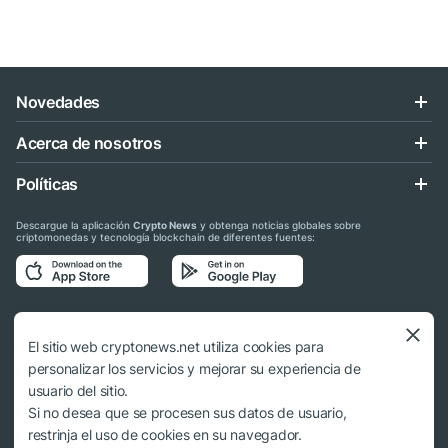
Novedades
Acerca de nosotros
Políticas
Descargue la aplicación
Crypto News
y obtenga noticias globales sobre
criptomonedas y tecnología blockchain de diferentes fuentes:
Síganos en las redes sociales
El sitio web cryptonews.net utiliza cookies para
personalizar los servicios y mejorar su experiencia de
usuario del sitio.
Si no desea que se procesen sus datos de usuario,
© 2018 - 2026 Crypto News. Al usar los materiales no es obligatorio citar a
restrinja el uso de cookies en su navegador.
cryptonews.net.