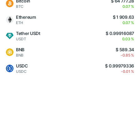
Bitcoin
$ 64 777.28
BTC
0.07 %
Ethereum
$ 1 909.63
ETH
0.07 %
Tether USDt
$ 0.99916087
USDT
0.03 %
BNB
$ 589.34
BNB
-0.85 %
USDC
$ 0.99979336
USDC
-0.01 %