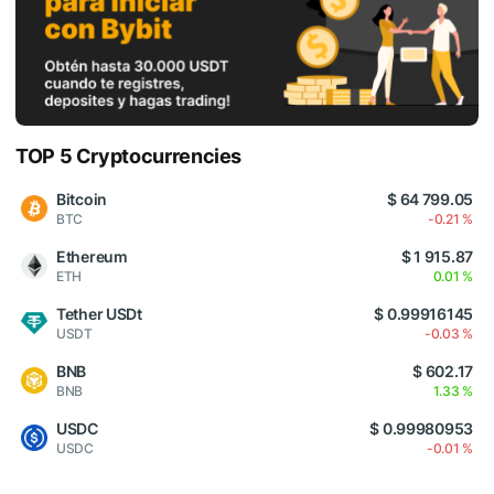
TOP 5 Cryptocurrencies
Bitcoin
$ 64 799.05
BTC
-0.21 %
Ethereum
$ 1 915.87
ETH
0.01 %
Tether USDt
$ 0.99916145
USDT
-0.03 %
BNB
$ 602.17
BNB
1.33 %
USDC
$ 0.99980953
USDC
-0.01 %