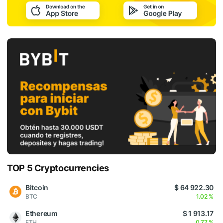
TOP 5 Cryptocurrencies
Bitcoin
$ 64 922.30
BTC
1.02 %
Ethereum
$ 1 913.17
ETH
0.77 %