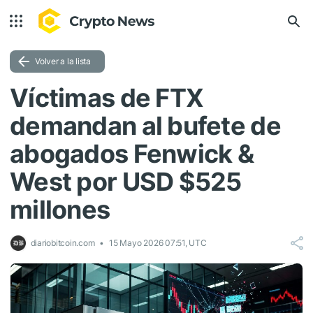
Volver a la lista
Víctimas de FTX
demandan al bufete de
abogados Fenwick &
West por USD $525
millones
diariobitcoin.com
15 Mayo 2026 07:51, UTC