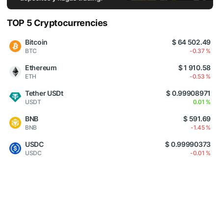
TOP 5 Cryptocurrencies
Bitcoin
$ 64 502.49
BTC
-0.37 %
Ethereum
$ 1 910.58
ETH
-0.53 %
Tether USDt
$ 0.99908971
USDT
0.01 %
BNB
$ 591.69
BNB
-1.45 %
USDC
$ 0.99990373
USDC
-0.01 %