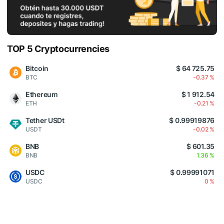
TOP 5 Cryptocurrencies
Bitcoin
$ 64 725.75
BTC
-0.37 %
Ethereum
$ 1 912.54
ETH
-0.21 %
Tether USDt
$ 0.99919876
USDT
-0.02 %
BNB
$ 601.35
BNB
1.36 %
USDC
$ 0.99991071
USDC
0 %