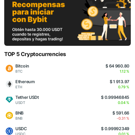
TOP 5 Cryptocurrencies
Bitcoin
$ 64 960.80
BTC
1.12 %
Ethereum
$ 1 913.97
ETH
0.79 %
Tether USDt
$ 0.99946845
USDT
0.04 %
BNB
$ 591.66
BNB
-0.31 %
USDC
$ 0.99992349
USDC
0.01 %