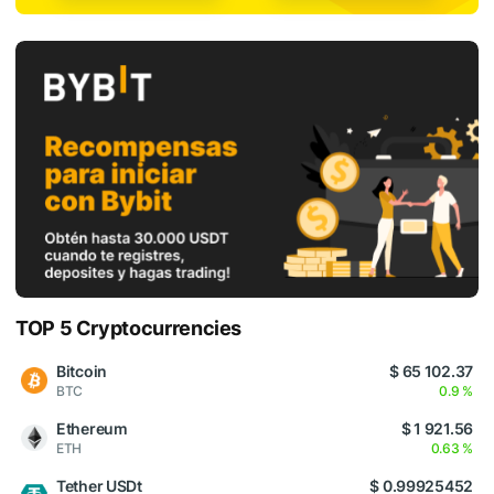
TOP 5 Cryptocurrencies
Bitcoin
$ 65 102.37
BTC
0.9 %
Ethereum
$ 1 921.56
ETH
0.63 %
Tether USDt
$ 0.99925452