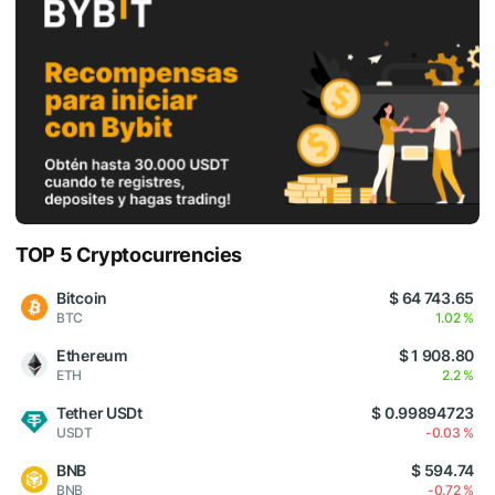
TOP 5 Cryptocurrencies
Bitcoin
$ 64 743.65
BTC
1.02 %
Ethereum
$ 1 908.80
ETH
2.2 %
Tether USDt
$ 0.99894723
USDT
-0.03 %
BNB
$ 594.74
BNB
-0.72 %