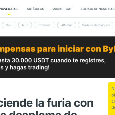
NOVEDADES
ARTÍCULOS
MARKET CAP
ACERCA DE NOSOTRO
DeFi
NFT
Ethereum
Altcoins
Cadena de bloques
D
o
ciende la furia con
c
d