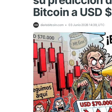
su predicción 
Bitcoin a USD 
diariobitcoin.com
03 Junio 2026 14:39, UTC