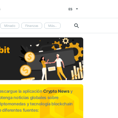
ES
S
Minado
Finanzas
Más...
escargue la aplicación
Crypto News
y
btenga noticias globales sobre
riptomonedas y tecnología blockchain
e diferentes fuentes: