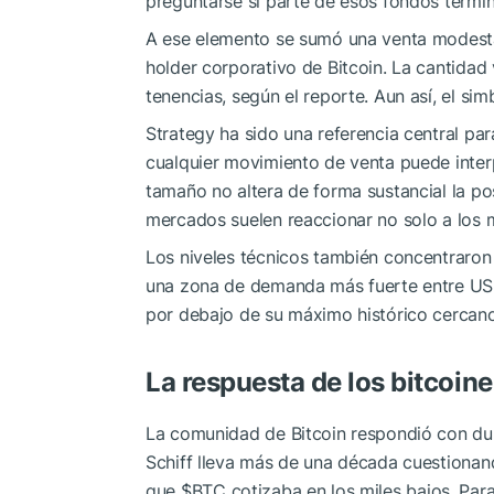
preguntarse si parte de esos fondos termin
A ese elemento se sumó una venta modesta
holder corporativo de Bitcoin. La cantidad
tenencias, según el reporte. Aun así, el s
Strategy ha sido una referencia central para
cualquier movimiento de venta puede interp
tamaño no altera de forma sustancial la po
mercados suelen reaccionar no solo a los m
Los niveles técnicos también concentraron
una zona de demanda más fuerte entre US
por debajo de su máximo histórico cercano
La respuesta de los bitcoine
La comunidad de Bitcoin respondió con du
Schiff lleva más de una década cuestionando
que
$BTC
cotizaba en los miles bajos. Para