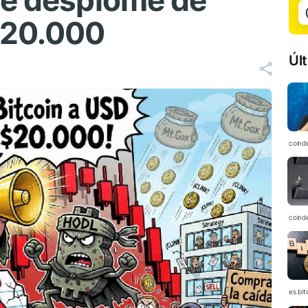
de desplome de
$20.000
Úl
coind
coind
es.bi