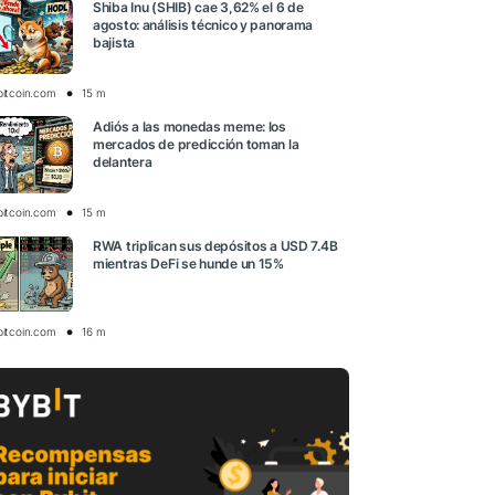
Shiba Inu (SHIB) cae 3,62% el 6 de
agosto: análisis técnico y panorama
bajista
bitcoin.com
15 m
Adiós a las monedas meme: los
mercados de predicción toman la
delantera
bitcoin.com
15 m
RWA triplican sus depósitos a USD 7.4B
mientras DeFi se hunde un 15%
bitcoin.com
16 m