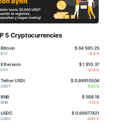
P 5 Cryptocurrencies
Bitcoin
$ 64 595.25
BTC
-0.4 %
Ethereum
$ 1 910.37
ETH
-0.14 %
Tether USDt
$ 0.99910504
USDT
0.02 %
BNB
$ 588.18
BNB
-1.12 %
USDC
$ 0.99977421
USDC
-0.01 %