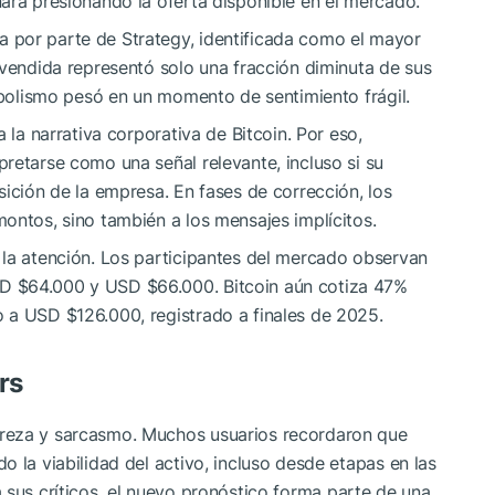
ará presionando la oferta disponible en el mercado.
 por parte de Strategy, identificada como el mayor
 vendida representó solo una fracción diminuta de sus
imbolismo pesó en un momento de sentimiento frágil.
 la narrativa corporativa de Bitcoin. Por eso,
retarse como una señal relevante, incluso si su
sición de la empresa. En fases de corrección, los
ontos, sino también a los mensajes implícitos.
 la atención. Los participantes del mercado observan
D $64.000 y USD $66.000. Bitcoin aún cotiza 47%
 a USD $126.000, registrado a finales de 2025.
rs
reza y sarcasmo. Muchos usuarios recordaron que
 la viabilidad del activo, incluso desde etapas en las
 sus críticos, el nuevo pronóstico forma parte de una