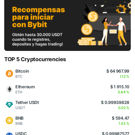
TOP 5 Cryptocurrencies
Bitcoin
$ 64 967.99
BTC
1.12 %
Ethereum
$ 1 915.10
ETH
0.64 %
Tether USDt
$ 0.99939828
USDT
0.02 %
BNB
$ 594.47
BNB
1.43 %
USDC
$ 0.99987577