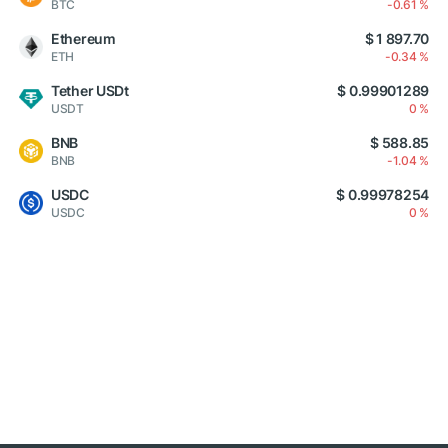
BTC
-0.61 %
Ethereum
$ 1 897.70
ETH
-0.34 %
Tether USDt
$ 0.99901289
USDT
0 %
BNB
$ 588.85
BNB
-1.04 %
USDC
$ 0.99978254
USDC
0 %