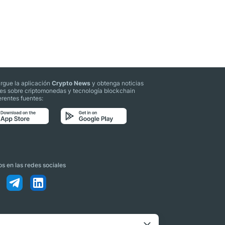
rgue la aplicación
Crypto News
y obtenga noticias
les sobre criptomonedas y tecnología blockchain
erentes fuentes:
s en las redes sociales