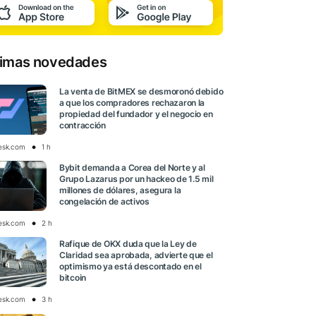
timas novedades
La venta de BitMEX se desmoronó debido
a que los compradores rechazaron la
propiedad del fundador y el negocio en
contracción
esk.com
1 h
Bybit demanda a Corea del Norte y al
Grupo Lazarus por un hackeo de 1.5 mil
millones de dólares, asegura la
congelación de activos
esk.com
2 h
Rafique de OKX duda que la Ley de
Claridad sea aprobada, advierte que el
optimismo ya está descontado en el
bitcoin
esk.com
3 h