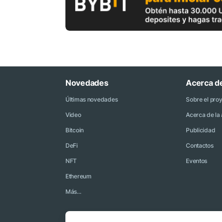
Novedades
Acerca d
Últimas novedades
Sobre el pro
Video
Acerca de la 
Bitcoin
Publicidad
DeFi
Contactos
NFT
Eventos
Ethereum
Más...