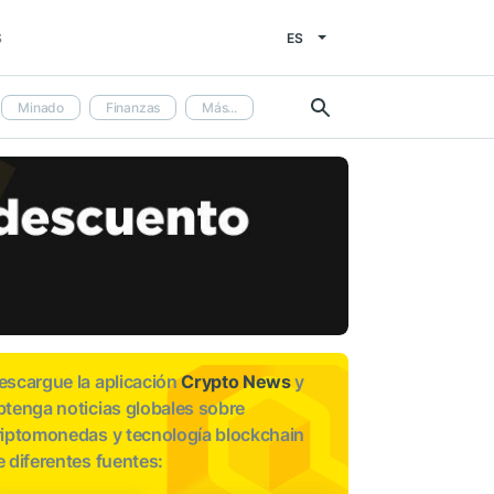
ES
S
Minado
Finanzas
Más...
escargue la aplicación
Crypto News
y
btenga noticias globales sobre
riptomonedas y tecnología blockchain
e diferentes fuentes: