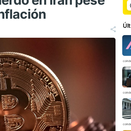
erdo en Irán pese
nflación
Úl
coind
coind
coind