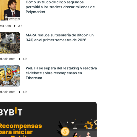
Cómo un truco de cinco segundos
permitió a los traders drenar millones de
Polymarket
esk.com
3 h
MARA reduce su tesorería de Bitcoin un
34% en el primer semestre de 2026
bitcoin.com
4 h
WeETH se separa del restaking y reactiva
el debate sobre recompensas en
Ethereum
bitcoin.com
4 h