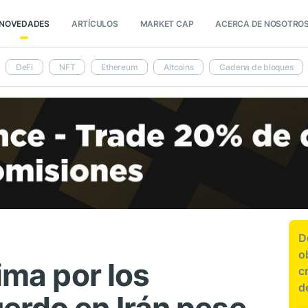
NOVEDADES
ARTÍCULOS
MARKET CAP
ACERCA DE NOSOTRO
DeFi
NFT
Ethereum
Altcoins
Cadena de bloques
D
o
ima por los
c
d