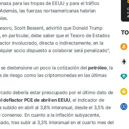
enaza para las tropas de EEUU y para el tráfico
 Además, las fuerzas norteamericanas habrían
íes.
l Tesoro, Scott Bessent, advirtió que Donald Trump
TO
, en particular, debe saber que el Tesoro de Estados
ctor involucrado, directa o indirectamente, en la
alquier socio dispuesto a colaborar será penalizado",
e se destensione un poco la cotización del
petróleo
, la
os de riesgo como las criptomonedas en las últimas
mercado debería estar preocupado por el último dato de
el deflactor PCE de abril en EEUU
, el indicador de
a subido en abril al 3,8% interanual, desde el 3,5% de
l consenso. En cuanto a la inflación subyacente,
do, tras subir al 3,3% interanual en el cuarto mes del