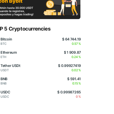
P 5 Cryptocurrencies
Bitcoin
$ 64 744.19
BTC
0.57 %
Ethereum
$ 1 909.87
ETH
0.24 %
Tether USDt
$ 0.99927419
USDT
0.02 %
BNB
$ 591.41
BNB
0.15 %
USDC
$ 0.99987265
USDC
0 %