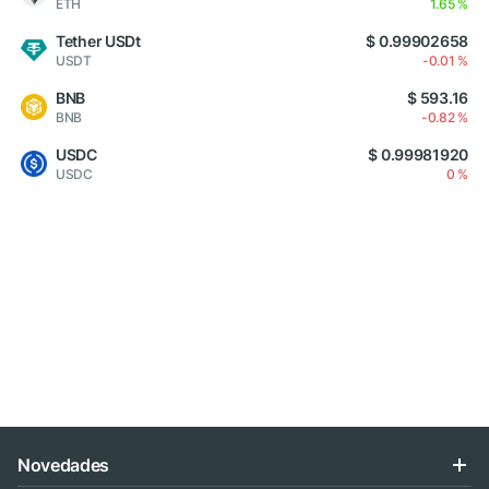
ETH
1.65 %
Tether USDt
$ 0.99902658
USDT
-0.01 %
BNB
$ 593.16
BNB
-0.82 %
USDC
$ 0.99981920
USDC
0 %
Novedades