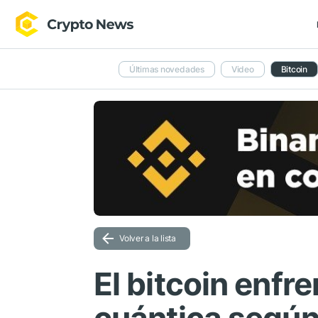
Últimas novedades
Video
Bitcoin
Volver a la lista
El bitcoin enf