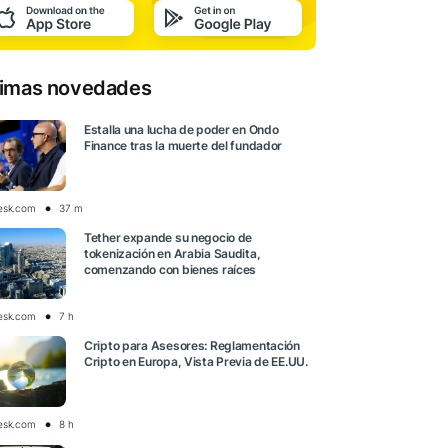
timas novedades
Estalla una lucha de poder en Ondo
Finance tras la muerte del fundador
esk.com
37 m
Tether expande su negocio de
tokenización en Arabia Saudita,
comenzando con bienes raíces
esk.com
7 h
Cripto para Asesores: Reglamentación
Cripto en Europa, Vista Previa de EE.UU.
esk.com
8 h