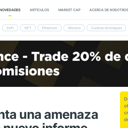
NOVEDADES
ARTÍCULOS
MARKET CAP
ACERCA DE NOSOTRO
DeFi
NFT
Ethereum
Altcoins
Cadena de bloques
D
o
renta una amenaza
c
d