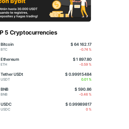
P 5 Cryptocurrencies
Bitcoin
$ 64 162.17
BTC
-0.74 %
Ethereum
$ 1 897.80
ETH
-0.59 %
Tether USDt
$ 0.99915484
USDT
0.01 %
BNB
$ 590.86
BNB
-0.46 %
USDC
$ 0.99989817
USDC
0 %