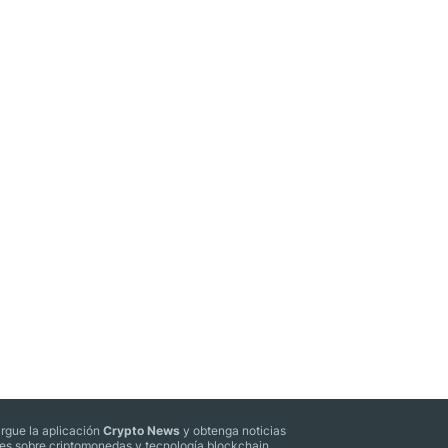
rgue la aplicación
Crypto News
y obtenga noticias
les sobre criptomonedas y tecnología blockchain