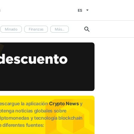
ES
S
Minado
Finanzas
Más...
escargue la aplicación
Crypto News
y
btenga noticias globales sobre
riptomonedas y tecnología blockchain
e diferentes fuentes: