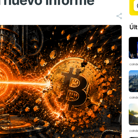
 nuevo informe
Úl
coind
coind
coind