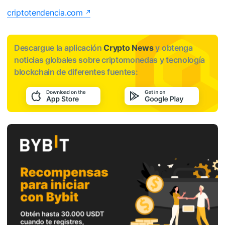
criptotendencia.com
Descargue la aplicación
Crypto News
y obtenga
noticias globales sobre criptomonedas y tecnología
blockchain de diferentes fuentes: