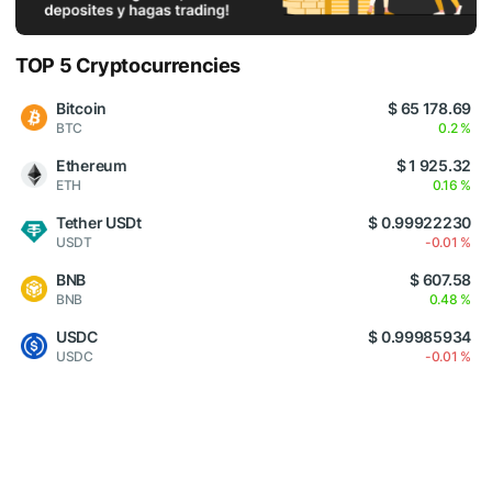
TOP 5 Cryptocurrencies
Bitcoin
$ 65 178.69
BTC
0.2 %
Ethereum
$ 1 925.32
ETH
0.16 %
Tether USDt
$ 0.99922230
USDT
-0.01 %
BNB
$ 607.58
BNB
0.48 %
USDC
$ 0.99985934
USDC
-0.01 %