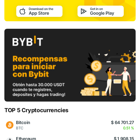
TOP 5 Cryptocurrencies
Bitcoin
$ 64 701.27
BTC
0.51 %
Ethereum
$ 1 908.15