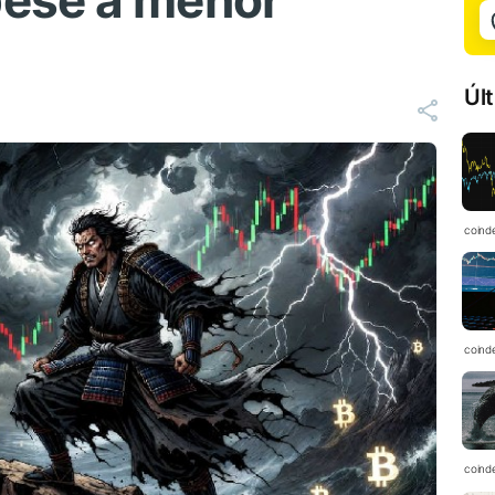
ese a menor
Úl
coind
coind
coind