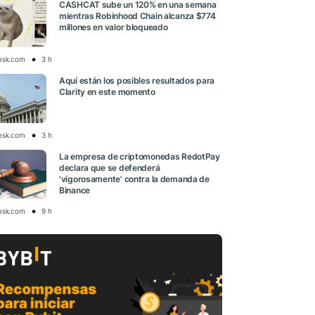
CASHCAT sube un 120% en una semana
mientras Robinhood Chain alcanza $774
millones en valor bloqueado
esk.com
3 h
Aquí están los posibles resultados para
Clarity en este momento
esk.com
3 h
La empresa de criptomonedas RedotPay
declara que se defenderá
'vigorosamente' contra la demanda de
Binance
esk.com
9 h