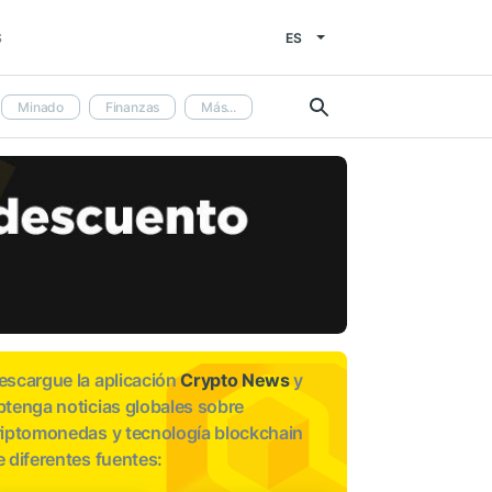
ES
S
Minado
Finanzas
Más...
escargue la aplicación
Crypto News
y
btenga noticias globales sobre
riptomonedas y tecnología blockchain
e diferentes fuentes: