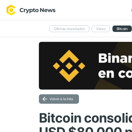
Últimas novedades
Video
Bitcoin
Volver a la lista
Bitcoin consol