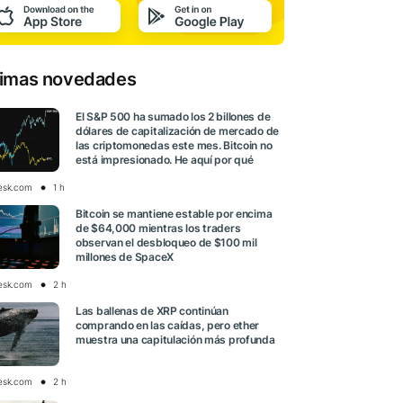
timas novedades
El S&P 500 ha sumado los 2 billones de
dólares de capitalización de mercado de
las criptomonedas este mes. Bitcoin no
está impresionado. He aquí por qué
esk.com
1 h
Bitcoin se mantiene estable por encima
de $64,000 mientras los traders
observan el desbloqueo de $100 mil
millones de SpaceX
esk.com
2 h
Las ballenas de XRP continúan
comprando en las caídas, pero ether
muestra una capitulación más profunda
esk.com
2 h