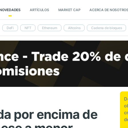
NOVEDADES
ARTÍCULOS
MARKET CAP
ACERCA DE NOSOTRO
DeFi
NFT
Ethereum
Altcoins
Cadena de bloques
D
o
ida por encima de
c
d