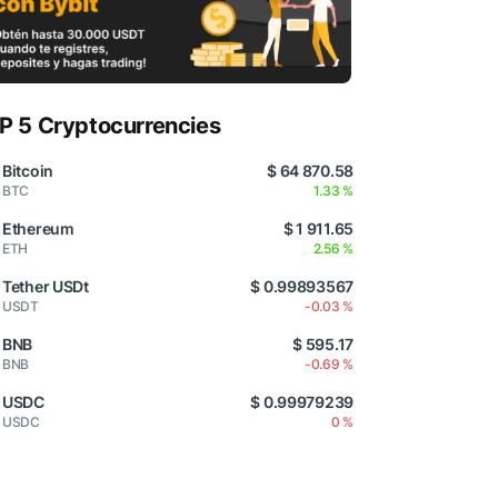
P 5 Cryptocurrencies
Bitcoin
$ 64 870.58
BTC
1.33 %
Ethereum
$ 1 911.65
ETH
2.56 %
Tether USDt
$ 0.99893567
USDT
-0.03 %
BNB
$ 595.17
BNB
-0.69 %
USDC
$ 0.99979239
USDC
0 %