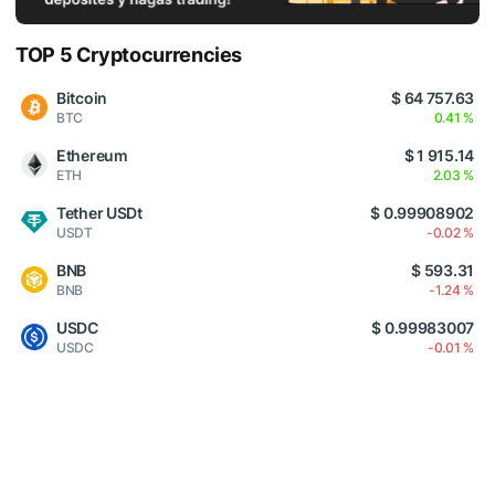
TOP 5 Cryptocurrencies
Bitcoin
$ 64 757.63
BTC
0.41 %
Ethereum
$ 1 915.14
ETH
2.03 %
Tether USDt
$ 0.99908902
USDT
-0.02 %
BNB
$ 593.31
BNB
-1.24 %
USDC
$ 0.99983007
USDC
-0.01 %