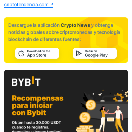
criptotendencia.com
Descargue la aplicación
Crypto News
y obtenga
noticias globales sobre criptomonedas y tecnología
blockchain de diferentes fuentes: