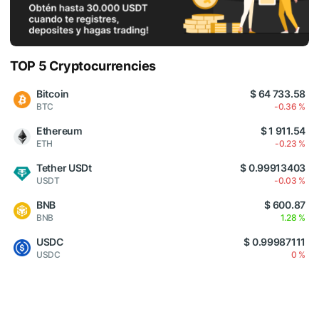
TOP 5 Cryptocurrencies
Bitcoin
$ 64 733.58
BTC
-0.36 %
Ethereum
$ 1 911.54
ETH
-0.23 %
Tether USDt
$ 0.99913403
USDT
-0.03 %
BNB
$ 600.87
BNB
1.28 %
USDC
$ 0.99987111
USDC
0 %