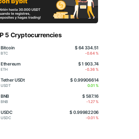
P 5 Cryptocurrencies
Bitcoin
$ 64 334.51
BTC
-0.64 %
Ethereum
$ 1 903.74
ETH
-0.36 %
Tether USDt
$ 0.99906614
USDT
0.01 %
BNB
$ 587.16
BNB
-1.27 %
USDC
$ 0.99982206
USDC
-0.01 %