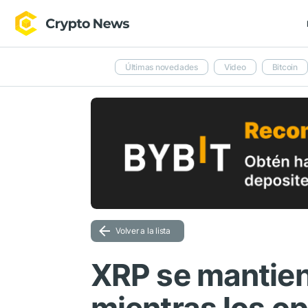
Últimas novedades
Video
Bitcoin
Volver a la lista
XRP se mantien