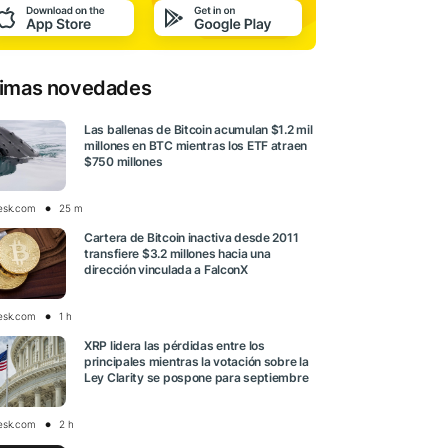
timas novedades
Las ballenas de Bitcoin acumulan $1.2 mil
millones en BTC mientras los ETF atraen
$750 millones
esk.com
25 m
Cartera de Bitcoin inactiva desde 2011
transfiere $3.2 millones hacia una
dirección vinculada a FalconX
esk.com
1 h
XRP lidera las pérdidas entre los
principales mientras la votación sobre la
Ley Clarity se pospone para septiembre
esk.com
2 h