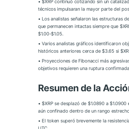
•
$XRP
continuó cotizando sin un catalizad
técnicos impulsaran la mayor parte del pos
• Los analistas señalaron las estructuras 
que permanecen intactas siempre que
$XR
$1.00-$1.05.
• Varios analistas gráficos identificaron o
históricos anteriores cerca de $3.65 si
$XR
• Proyecciones de Fibonacci más agresivas
objetivos requieren una ruptura confirmada
Resumen de la Acción
•
$XRP
se desplazó de $1.0890 a $1.0900 e
aún confinado dentro de un rango estrecho
• El token superó brevemente la resistenci
UTC.