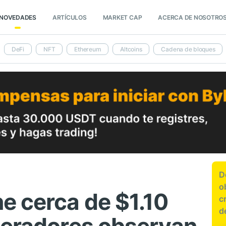
NOVEDADES
ARTÍCULOS
MARKET CAP
ACERCA DE NOSOTRO
DeFi
NFT
Ethereum
Altcoins
Cadena de bloques
D
o
e cerca de $1.10
c
d