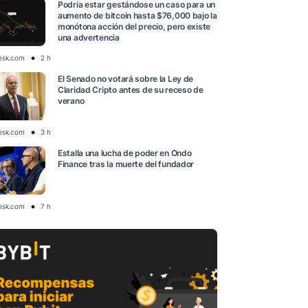
Podría estar gestándose un caso para un
aumento de bitcoin hasta $76,000 bajo la
monótona acción del precio, pero existe
una advertencia
esk.com
2 h
El Senado no votará sobre la Ley de
Claridad Cripto antes de su receso de
verano
esk.com
3 h
Estalla una lucha de poder en Ondo
Finance tras la muerte del fundador
esk.com
7 h