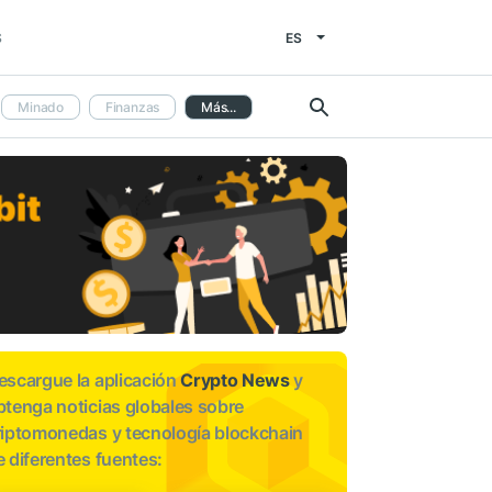
ES
S
Minado
Finanzas
Más...
escargue la aplicación
Crypto News
y
btenga noticias globales sobre
riptomonedas y tecnología blockchain
e diferentes fuentes: