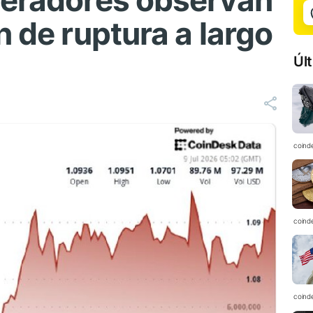
peradores observan
n de ruptura a largo
Úl
coind
coind
coind