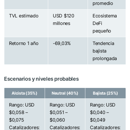
promedio
TVL estimado
USD $120
Ecosistema
millones
DeFi
pequeño
Retorno 1 año
-69,03%
Tendencia
bajista
prolongada
Escenarios y niveles probables
Alcista (35%)
Neutral (40%)
Bajista (25%)
Rango: USD
Rango: USD
Rango: USD
$0,058 –
$0,051 –
$0,040 –
$0,075
$0,060
$0,049
Catalizadores:
Catalizadores:
Catalizadores: