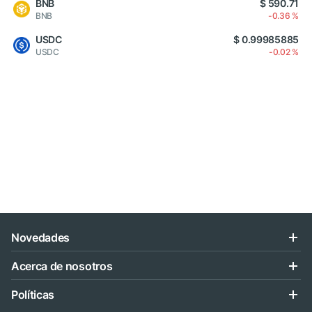
BNB
$ 590.71
BNB
-0.36 %
USDC
$ 0.99985885
USDC
-0.02 %
Novedades
Acerca de nosotros
Políticas