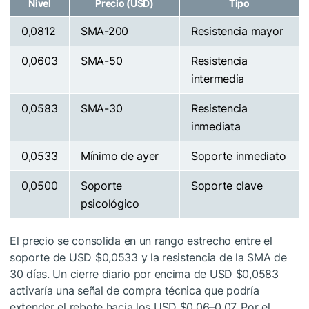
Nivel
Precio (USD)
Tipo
0,0812
SMA-200
Resistencia mayor
0,0603
SMA-50
Resistencia
intermedia
0,0583
SMA-30
Resistencia
inmediata
0,0533
Mínimo de ayer
Soporte inmediato
0,0500
Soporte
Soporte clave
psicológico
El precio se consolida en un rango estrecho entre el
soporte de USD $0,0533 y la resistencia de la SMA de
30 días. Un cierre diario por encima de USD $0,0583
activaría una señal de compra técnica que podría
extender el rebote hacia los USD $0,06–0,07. Por el