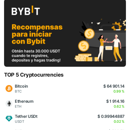
TOP 5 Cryptocurrencies
Bitcoin
$ 64 901.14
BTC
0.99 %
Ethereum
$ 1 914.16
ETH
0.62 %
Tether USDt
$ 0.99944887
USDT
0.02 %