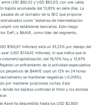
 entre USD $60,02 y USD $62,63, con una caída
n bajista acumulada del 13,95% en siete días. La
ana pasada de un borrador de la SEC que propone
scentralizados como “sistemas de intermediación
y cumplir con estándares bancarios. Este riesgo
ctor DeFi, y
$AAVE
, como líder del segmento,
USD $160,67 millones) está un 35,25% por debajo del
ayer (USD $134,42 millones), lo que indica que la
sa volumen/capitalización, del 16,70% hoy y 13,97%
eflejando un enfriamiento de la actividad especulativa.
ratos perpetuos de
$AAVE
cayó un 12% en 24 horas
inanciamiento se mantienen negativas (-0,018%),
do por mantener posiciones cortas. Esta
onde los bajistas controlan el ritmo y los alcistas
acar.
) de Aave ha descendido hasta los USD $2.800