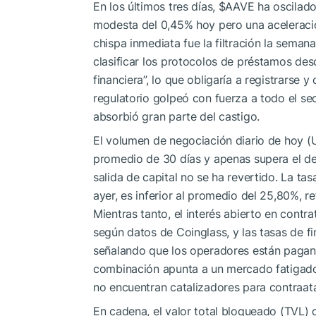
En los últimos tres días,
$AAVE
ha oscilado
modesta del 0,45% hoy pero una aceleració
chispa inmediata fue la filtración la sem
clasificar los protocolos de préstamos de
financiera”, lo que obligaría a registrarse 
regulatorio golpeó con fuerza a todo el se
absorbió gran parte del castigo.
El volumen de negociación diario de hoy (
promedio de 30 días y apenas supera el de 
salida de capital no se ha revertido. La ta
ayer, es inferior al promedio del 25,80%, r
Mientras tanto, el interés abierto en cont
según datos de Coinglass, y las tasas de f
señalando que los operadores están pagan
combinación apunta a un mercado fatigado d
no encuentran catalizadores para contraat
En cadena, el valor total bloqueado (TVL