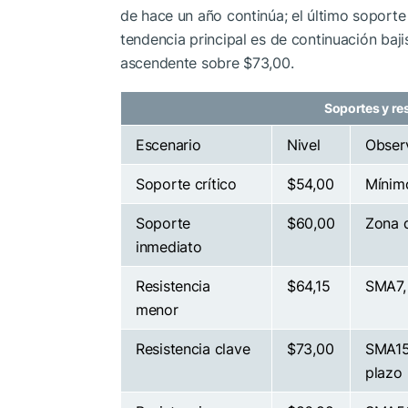
de hace un año continúa; el último soport
tendencia principal es de continuación baj
ascendente sobre $73,00.
Soportes y re
Escenario
Nivel
Obser
Soporte crítico
$54,00
Mínimo
Soporte
$60,00
Zona d
inmediato
Resistencia
$64,15
SMA7, 
menor
Resistencia clave
$73,00
SMA15
plazo