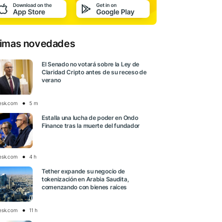
timas novedades
El Senado no votará sobre la Ley de
Claridad Cripto antes de su receso de
verano
esk.com
5 m
Estalla una lucha de poder en Ondo
Finance tras la muerte del fundador
esk.com
4 h
Tether expande su negocio de
tokenización en Arabia Saudita,
comenzando con bienes raíces
esk.com
11 h