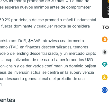
5% inferior al promedio de 30 días → La falta de
ores esperan nuevos mínimos antes de comprometer
 50,2% por debajo de ese promedio móvil fundamental
a fuerza dominante y cualquier rebote se considera
TO
 préstamos DeFi,
$AAVE
, atraviesa una tormenta
ueado (TVL) en finanzas descentralizadas, temores
delo de lending descentralizado, y un mercado cripto
. La capitalización de mercado ha perforado los USD
, on-chain y de derivados confirman un dominio bajista
tesis de inversión actual se centra en la supervivencia
es un descuento generacional o el preludio de una
i.
ientes