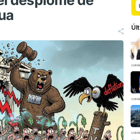
 el desplome de
gua
Úl
coind
coind
coind