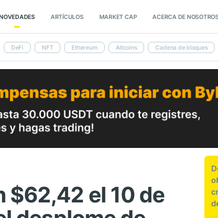
NOVEDADES
ARTÍCULOS
MARKET CAP
ACERCA DE NOSOTRO
DeFi
NFT
Ethereum
Altcoins
Cadena de bloques
D
o
 $62,42 el 10 de
c
d