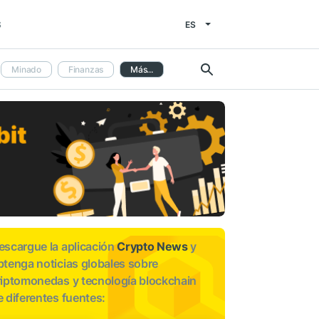
ES
S
Minado
Finanzas
Más...
escargue la aplicación
Crypto News
y
btenga noticias globales sobre
riptomonedas y tecnología blockchain
e diferentes fuentes: