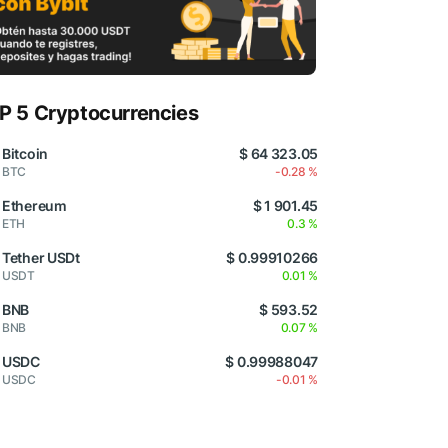
P 5 Cryptocurrencies
Bitcoin
$ 64 323.05
BTC
-0.28 %
Ethereum
$ 1 901.45
ETH
0.3 %
Tether USDt
$ 0.99910266
USDT
0.01 %
BNB
$ 593.52
BNB
0.07 %
USDC
$ 0.99988047
USDC
-0.01 %