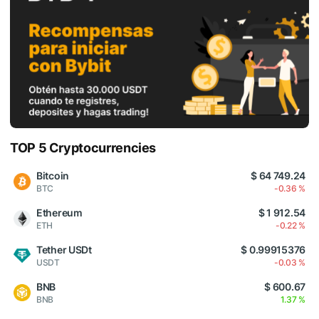
TOP 5 Cryptocurrencies
Bitcoin
$ 64 749.24
BTC
-0.36 %
Ethereum
$ 1 912.54
ETH
-0.22 %
Tether USDt
$ 0.99915376
USDT
-0.03 %
BNB
$ 600.67
BNB
1.37 %