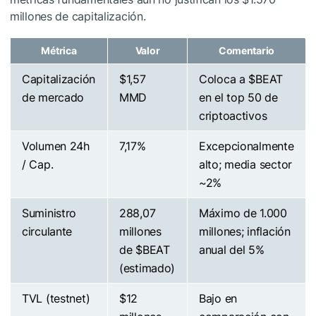
millones de capitalización.
Métrica
Valor
Comentario
Capitalización
$1,57
Coloca a
$BEAT
de mercado
MMD
en el top 50 de
criptoactivos
Volumen 24h
7,17%
Excepcionalmente
/ Cap.
alto; media sector
~2%
Suministro
288,07
Máximo de 1.000
circulante
millones
millones; inflación
de
$BEAT
anual del 5%
(estimado)
TVL (testnet)
$12
Bajo en