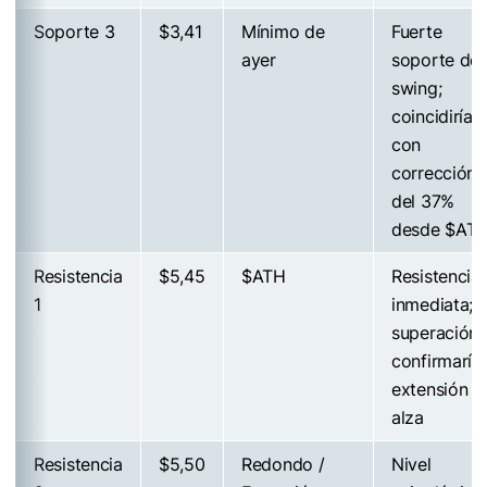
Soporte 3
$3,41
Mínimo de
Fuerte
ayer
soporte de
swing;
coincidiría
con
corrección
del 37%
desde
$AT
Resistencia
$5,45
$ATH
Resistencia
1
inmediata;
superación
confirmaría
extensión al
alza
Resistencia
$5,50
Redondo /
Nivel