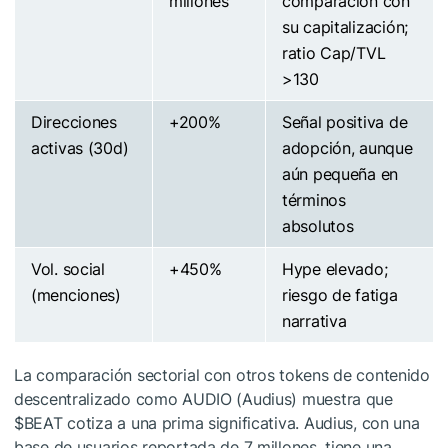
millones
comparación con
su capitalización;
ratio Cap/TVL
>130
Direcciones
+200%
Señal positiva de
activas (30d)
adopción, aunque
aún pequeña en
términos
absolutos
Vol. social
+450%
Hype elevado;
(menciones)
riesgo de fatiga
narrativa
La comparación sectorial con otros tokens de contenido
descentralizado como AUDIO (Audius) muestra que
$BEAT
cotiza a una prima significativa. Audius, con una
base de usuarios reportada de 7 millones, tiene una