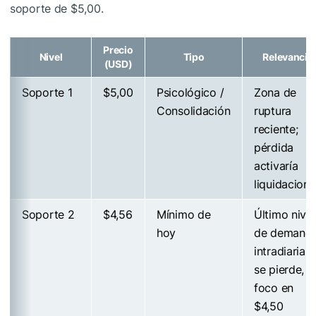
soporte de $5,00.
Precio
Nivel
Tipo
Relevancia
(USD)
Soporte 1
$5,00
Psicológico /
Zona de
Consolidación
ruptura
reciente;
pérdida
activaría
liquidacion
Soporte 2
$4,56
Mínimo de
Último nivel
hoy
de demand
intradiaria; s
se pierde,
foco en
$4,50