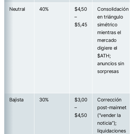
Neutral
40%
$4,50
Consolidación
–
en triángulo
$5,45
simétrico
mientras el
mercado
digiere el
$ATH
;
anuncios sin
sorpresas
Bajista
30%
$3,00
Corrección
–
post-mainnet
$4,50
(“vender la
noticia”);
liquidaciones