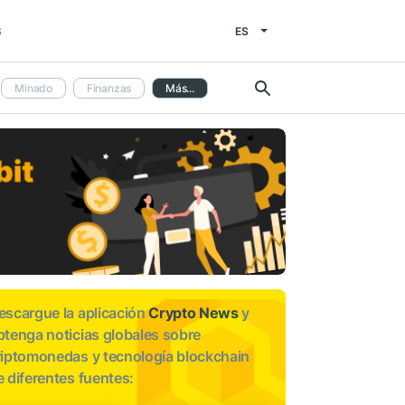
ES
S
Minado
Finanzas
Más...
escargue la aplicación
Crypto News
y
btenga noticias globales sobre
riptomonedas y tecnología blockchain
e diferentes fuentes: