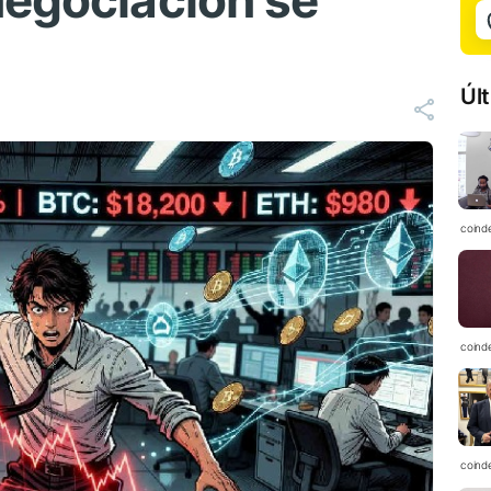
negociación se
Úl
coind
coind
coind