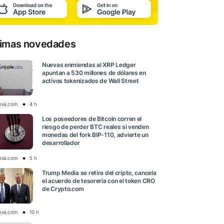
timas novedades
Nuevas enmiendas al XRP Ledger
apuntan a 530 millones de dólares en
activos tokenizados de Wall Street
esk.com
4 h
Los poseedores de Bitcoin corren el
riesgo de perder BTC reales si venden
monedas del fork BIP-110, advierte un
desarrollador
esk.com
5 h
Trump Media se retira del cripto, cancela
el acuerdo de tesorería con el token CRO
de Crypto.com
esk.com
10 h