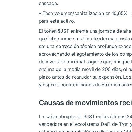
cascada.
• Tasa volumen/capitalización en 10,65% → 
para este activo.
El token
$JST
enfrenta una jornada de alta 
que interrumpe su sólida tendencia alcista
ser una corrección técnica profunda exace
aprovechando el agotamiento de los comprad
de inversión principal sugiere que, aunque
encima de la media móvil de 200 días, el a
plazo antes de reanudar su expansión. Los 
y esperar confirmaciones de volumen antes
Causas de movimientos rec
La caída abrupta de
$JST
en las últimas 2
vendedora en el ecosistema DeFi de Tron y 
volumen de negociación se disparó un 144