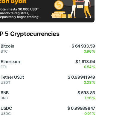
P 5 Cryptocurrencies
Bitcoin
$ 64 933.59
BTC
0.96 %
Ethereum
$ 1 913.94
ETH
0.54 %
Tether USDt
$ 0.99941949
USDT
0.03 %
BNB
$ 593.83
BNB
1.26 %
USDC
$ 0.99989847
USDC
0.01 %