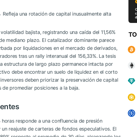
Refleja una rotación de capital inusualmente alta
volatilidad bajista, registrando una caída del 11,56%
TO
 de mediano plazo. El catalizador dominante parece
rbada por liquidaciones en el mercado de derivados,
ores tras un rally interanual del 156,33%. La tesis
 la estructura de largo plazo permanece intacta por
ctivo debe encontrar un suelo de liquidez en el corto
inversores deben priorizar la preservación de capital
 de promediar posiciones a la baja.
ientes
4 horas responde a una confluencia de presión
un reajuste de carteras de fondos especulativos. El
,89% respecto al promedio de 30 días, alcanzando los