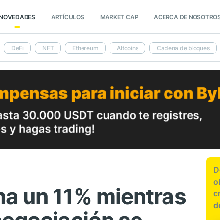
NOVEDADES
ARTÍCULOS
MARKET CAP
ACERCA DE NOSOTRO
DeFi
NFT
Ethereum
Altcoins
Cadena de bloques
D
o
a un 11% mientras
c
d