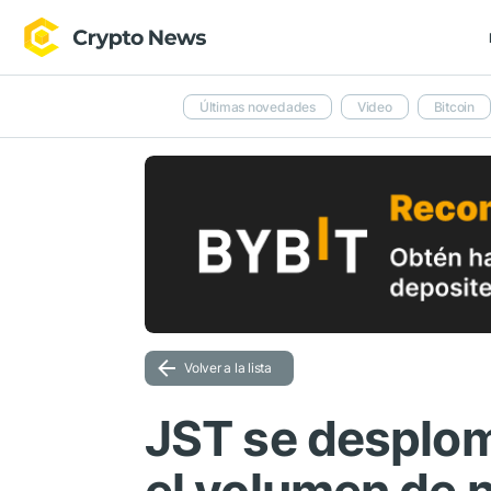
Últimas novedades
Video
Bitcoin
Volver a la lista
JST se desplom