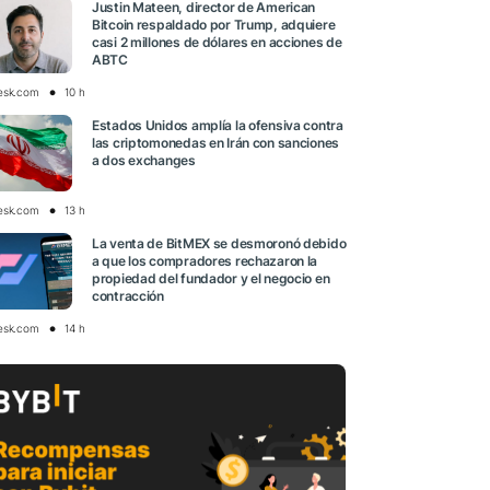
Justin Mateen, director de American
Bitcoin respaldado por Trump, adquiere
casi 2 millones de dólares en acciones de
ABTC
esk.com
10 h
Estados Unidos amplía la ofensiva contra
las criptomonedas en Irán con sanciones
a dos exchanges
esk.com
13 h
La venta de BitMEX se desmoronó debido
a que los compradores rechazaron la
propiedad del fundador y el negocio en
contracción
esk.com
14 h