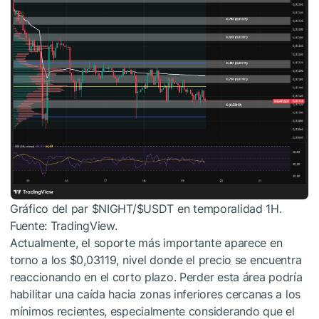
Gráfico del par
$NIGHT
/
$USDT
en temporalidad 1H.
Fuente: TradingView.
Actualmente, el soporte más importante aparece en
torno a los $0,03119, nivel donde el precio se encuentra
reaccionando en el corto plazo. Perder esta área podría
habilitar una caída hacia zonas inferiores cercanas a los
mínimos recientes, especialmente considerando que el