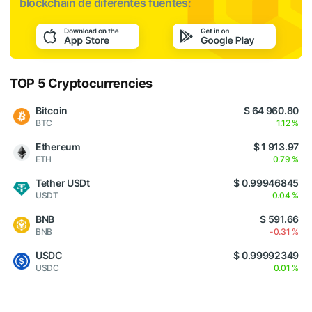
blockchain de diferentes fuentes:
TOP 5 Cryptocurrencies
Bitcoin
$ 64 960.80
BTC
1.12 %
Ethereum
$ 1 913.97
ETH
0.79 %
Tether USDt
$ 0.99946845
USDT
0.04 %
BNB
$ 591.66
BNB
-0.31 %
USDC
$ 0.99992349
USDC
0.01 %