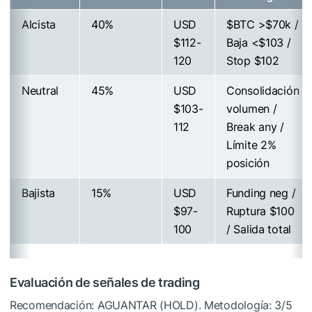
Alcista
40%
USD
$BTC
>$70k /
$112-
Baja <$103 /
120
Stop $102
Neutral
45%
USD
Consolidación
$103-
volumen /
112
Break any /
Límite 2%
posición
Bajista
15%
USD
Funding neg /
$97-
Ruptura $100
100
/ Salida total
Evaluación de señales de trading
Recomendación: AGUANTAR (HOLD). Metodología: 3/5