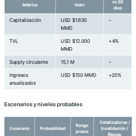
vs 30
Métrica
Valor
días
Capitalización
USD $1.630
–
MMD
TVL
USD $12.000
+4%
MMD
Supply circulante
15,1 M
–
Ingresos
USD $150 MMD
+20%
anualizados
Escenarios y niveles probables
Catalizadores /
Rango
Escenario
Probabilidad
Invalidación /
precio
Riesgo