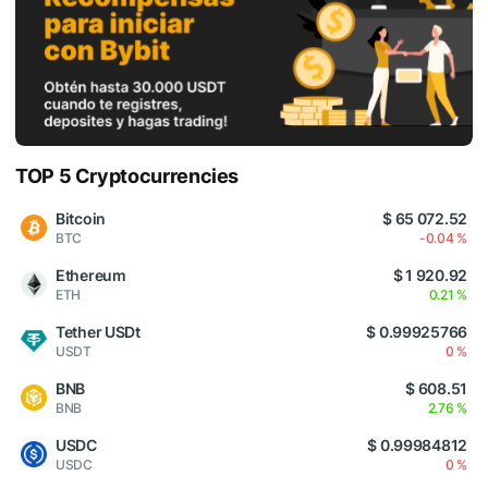
TOP 5 Cryptocurrencies
Bitcoin
$ 65 072.52
BTC
-0.04 %
Ethereum
$ 1 920.92
ETH
0.21 %
Tether USDt
$ 0.99925766
USDT
0 %
BNB
$ 608.51
BNB
2.76 %
USDC
$ 0.99984812
USDC
0 %