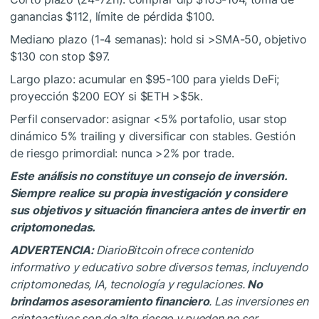
ganancias $112, límite de pérdida $100.
Mediano plazo (1-4 semanas): hold si >SMA-50, objetivo
$130 con stop $97.
Largo plazo: acumular en $95-100 para yields DeFi;
proyección $200 EOY si
$ETH
>$5k.
Perfil conservador: asignar <5% portafolio, usar stop
dinámico 5% trailing y diversificar con stables. Gestión
de riesgo primordial: nunca >2% por trade.
Este análisis no constituye un consejo de inversión.
Siempre realice su propia investigación y considere
sus objetivos y situación financiera antes de invertir en
criptomonedas.
ADVERTENCIA:
DiarioBitcoin ofrece contenido
informativo y educativo sobre diversos temas, incluyendo
criptomonedas, IA, tecnología y regulaciones.
No
brindamos asesoramiento financiero
. Las inversiones en
criptoactivos son de alto riesgo y pueden no ser