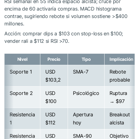
RSI semanal en 55 indica espacio alcista; cruce por
encima de 60 activaría compras. MACD histograma
contrae, sugiriendo rebote si volumen sostiene >$400
millones.
Acción: comprar dips a $103 con stop-loss en $100;
vender rali a $112 si RSI >70.
Nivel
Precio
Tipo
Implicación
Soporte 1
USD
SMA-7
Rebote
$103,2
probable
Soporte 2
USD
Psicológico
Ruptura
$100
→ $97
Resistencia
USD
Apertura
Breakout
1
$112
hoy
alcista
Resistencia
USD
SMA-90
Objetivo