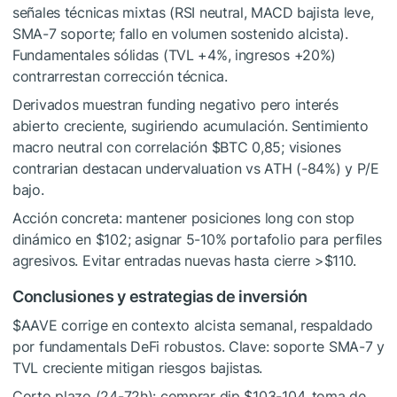
señales técnicas mixtas (RSI neutral, MACD bajista leve,
SMA-7 soporte; fallo en volumen sostenido alcista).
Fundamentales sólidas (TVL +4%, ingresos +20%)
contrarrestan corrección técnica.
Derivados muestran funding negativo pero interés
abierto creciente, sugiriendo acumulación. Sentimiento
macro neutral con correlación
$BTC
0,85; visiones
contrarian destacan undervaluation vs ATH (-84%) y P/E
bajo.
Acción concreta: mantener posiciones long con stop
dinámico en $102; asignar 5-10% portafolio para perfiles
agresivos. Evitar entradas nuevas hasta cierre >$110.
Conclusiones y estrategias de inversión
$AAVE
corrige en contexto alcista semanal, respaldado
por fundamentals DeFi robustos. Clave: soporte SMA-7 y
TVL creciente mitigan riesgos bajistas.
Corto plazo (24-72h): comprar dip $103-104, toma de