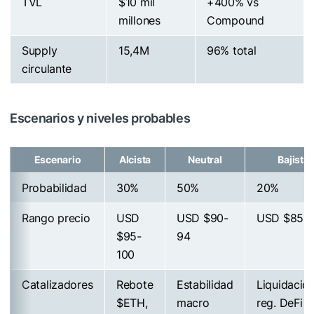
TVL
$10 mil
+400% vs
millones
Compound
Supply
15,4M
96% total
circulante
Escenarios y niveles probables
Escenario
Alcista
Neutral
Bajista
Probabilidad
30%
50%
20%
Rango precio
USD
USD $90-
USD $85-
$95-
94
100
Catalizadores
Rebote
Estabilidad
Liquidacion
$ETH
,
macro
reg. DeFi