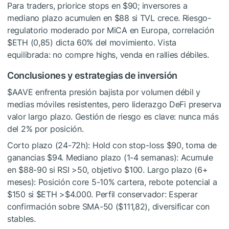
Para traders, priorice stops en $90; inversores a
mediano plazo acumulen en $88 si TVL crece. Riesgo-
regulatorio moderado por MiCA en Europa, correlación
$ETH
(0,85) dicta 60% del movimiento. Vista
equilibrada: no compre highs, venda en rallies débiles.
Conclusiones y estrategias de inversión
$AAVE
enfrenta presión bajista por volumen débil y
medias móviles resistentes, pero liderazgo DeFi preserva
valor largo plazo. Gestión de riesgo es clave: nunca más
del 2% por posición.
Corto plazo (24-72h): Hold con stop-loss $90, toma de
ganancias $94. Mediano plazo (1-4 semanas): Acumule
en $88-90 si RSI >50, objetivo $100. Largo plazo (6+
meses): Posición core 5-10% cartera, rebote potencial a
$150 si
$ETH
>$4.000. Perfil conservador: Esperar
confirmación sobre SMA-50 ($111,82), diversificar con
stables.